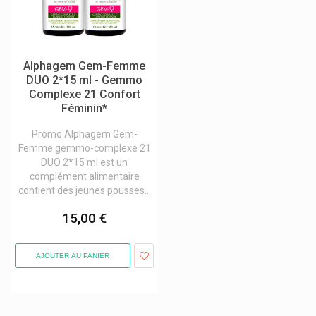
Biogaia
Biogam
Biogaze
Alphagem Gem-Femme
Bioline Products
DUO 2*15 ml - Gemmo
Complexe 21 Confort
Biolissime Cosmetique
Féminin*
Bionorica
Promo Alphagem Gem-
Bionorica Gynécologie
Femme gemmo-complexe 21
DUO 2*15 ml est un
Biopax
complément alimentaire
contient des jeunes pousses...
Bio Pharma
15,00 €
Biophénix
Bioprojet
AJOUTER AU PANIER
Biosana
Biosolis Produits Solaires Biologiques
Biosynex
Pagination