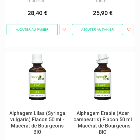
macérat...
mère...
Axodiet Compléments Alimentaires
28,40 €
25,90 €
B.braun
B.slim
AJOUTER AU PANIER
AJOUTER AU PANIER
Babé Laboratoires
Bach Original
Bailleul Laboratoires
Bakel
Baldriparan
Balneum
Bano
Barburys Rasage Hommes
Alphagem Lilas (Syringa
Alphagem Erable (Acer
Bauerfeind
vulgaris) Flacon 50 ml -
campestris) Flacon 50 ml
Macérat de Bourgeons
- Macérat de Bourgeons
Bausch & Lomb
BIO
BIO
Bayer