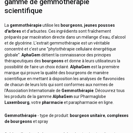
gamme de gemmothérapie
scientifique
La
gemmothérapie
utilise les
bourgeons
,
jeunes pousses
d'arbres
et d'arbustes. Ces ingrédients sont fraîchement
préparés par macération directe dans un mélange d'eau, d'alcool
et de glycérine. L'extrait gemmothérapie est un véritable
concentré et c'est une ''phytothérapie cellulaire énergétique
globale''.
AphaGem
détient la connaissance des principes
thérapeutiques des
bourgeons
et donne à leurs utilisateurs la
possibilité de faire un choix éclairé.
AlphaGem
est la première
marque qui prouve la qualité des bourgeons de manière
scientifique en mettant à disposition les analyses de flavonoïdes
3m
de chacun de leurs lots qui sont conformes aux normes de
l'Association Internationale de
Gemmothérapie
. Découvrez tous
A-Derma Produits Cosmetique
les produits de la gamme
AlphaGem
sur Pharmaglobe
Luxembourg
, votre
pharmacie
et parapharmacie en ligne.
A-Lab Compléments Alimentaires
A.vogel Produits Naturels
Gemmothérapie
- type de produit:
bourgeon unitaire
,
complexes
de bourgeons
et spray
Abbott