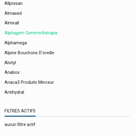
Allpresan
Almased
Almirall
Alphagem Gemmothérapie
Alphamega
Alpine Bouchons D'oreille
Alvityl
Anabox
Anaca3 Produits Minceur
Antihydral
Antistax
FILTRES ACTIFS
Api-Nature Produits Naturels
Apivita Cosmétique Naturelle
aucun filtre actif
Apoday Wepa