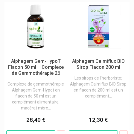
Aponorm
Apothekers Original
Apricot Beauty Patches Et Pads
Aquatabs
Aragan
Arbasy Pharma
Alphagem Gem-HypoT
Alphagem Calmiflux BIO
Ardoz Healthcare
Flacon 50 ml – Complexe
Sirop Flacon 200 ml
de Gemmothérapie 26
Argiletz Argile
Les sirops de l'herboriste:
Complexe de gemmothérapie
Alphagem Calmiflux BIO Sirop
Arkopharma Arkogélules / Arkoroyal
Alphagem Gem-Hypot en
en flacon de 200 ml est un
Ascensia
flacon de 50 ml est un
complément...
complément alimentaire,
Asid-Bonz
macérat mère...
Assanis
28,40 €
12,30 €
Astel Medica Microbiote