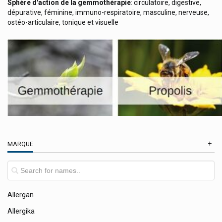
Aboca Produits Naturels
Sphère d'action de la gemmothérapie
: circulatoire, digestive,
dépurative, féminine, immuno-respiratoire, masculine, nerveuse,
Acm Laboratoire
ostéo-articulaire, tonique et visuelle
Activox Arkopharma
Acuris Medical Care
Adaptil Chiens / Chiots
Additiva Boissons Chaudes Dr. Scheffler
Adp Laboratoire: Clémaflore / Natisane / Apilis
Again Life Italia
Akileine Asepta Produits Pieds
MARQUE
Akustika Sudmedica Protection Oreilles
Alcon
Aldiamed
Allergan
Allergika