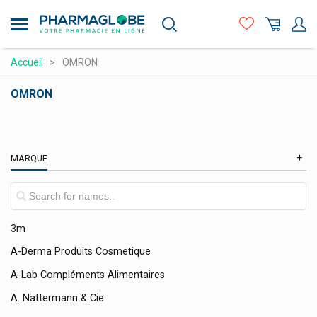
Aller
au
contenu
principal
Compléments alimentaires
Accueil
OMRON
Hygiène - beauté
OMRON
Maman et bébé
Matériel médical et premiers soins
MARQUE
Médicaments et santé
Minceur et Sport
Naturopathie
3m
Orthopédie et contention
A-Derma Produits Cosmetique
Prix attractifs
A-Lab Compléments Alimentaires
Produits vétérinaires
A. Nattermann & Cie
Vitamines et alimentation