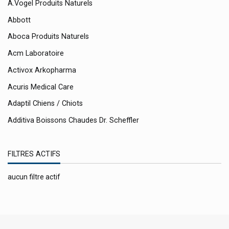
A.vogel Produits Naturels
Abbott
Aboca Produits Naturels
Acm Laboratoire
Activox Arkopharma
Acuris Medical Care
Adaptil Chiens / Chiots
Additiva Boissons Chaudes Dr. Scheffler
Adp Laboratoire: Clémaflore / Natisane / Apilis
Again Life Italia
FILTRES ACTIFS
Akileine Asepta Produits Pieds
aucun filtre actif
Akustika Sudmedica Protection Oreilles
Alcon
Aldiamed