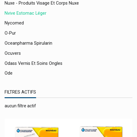
Nuxe - Produits Visage Et Corps Nuxe
Nvive Estomac Léger
Nycomed
O-Pur
Oceanpharma Spirularin
Ocuvers
Odass Vernis Et Soins Ongles
Ode
Oenobiol
FILTRES ACTIFS
Olbas
Oligosol
aucun filtre actif
Olimp Sport Nutrition
Olivenöl Medipharma
Olmavita Produits