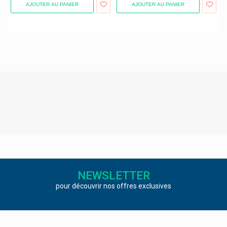
Parker
AJOUTER AU PANIER
AJOUTER AU PANIER
Parodontax Problèmes De Gencives Sensibilté
Parogencyl
Pascoe Vital
Pavia Farmaceutici
Pca Skin Cosmétique
Pediakid Produits Enfants
Perdolan Johnson@johnson
Perrigo
Perskindol Antidouleur Verfora
Pfizer
NEWSLETTER
pour découvrir nos offres exclusives
Pharinex
Pharma Boulevard
Pharma Brutscher