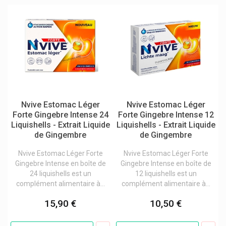
Orthomedix
Orthomol Produits
Orthonat
Ortis Produits
Ortopad Caches Oculaires Enfants
Otom
Nvive Estomac Léger
Nvive Estomac Léger
Forte Gingebre Intense 24
Forte Gingebre Intense 12
Otosan
Liquishells - Extrait Liquide
Liquishells - Extrait Liquide
Otrivine Nez Bouché Gsk
de Gingembre
de Gingembre
Oxymetre
Nvive Estomac Léger Forte
Nvive Estomac Léger Forte
Gingebre Intense en boîte de
Gingebre Intense en boîte de
P&g
24 liquishells est un
12 liquishells est un
P&g Health Uri-Cran U-Cran
complément alimentaire à...
complément alimentaire à...
Pannoc
15,90 €
10,50 €
Pari