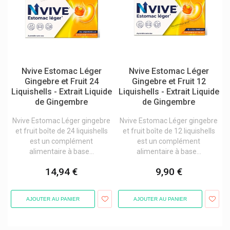
Omega Pharma
Omnibionta
Omni Biotic
Omnimed Produits
Nvive Estomac Léger
Nvive Estomac Léger
Omnivision Produits Yeux
Gingebre et Fruit 24
Gingebre et Fruit 12
Liquishells - Extrait Liquide
Liquishells - Extrait Liquide
Omnivit Sanofi
de Gingembre
de Gingembre
Oneprotek
Nvive Estomac Léger gingebre
Nvive Estomac Léger gingebre
Opella Healthcare
et fruit boîte de 24 liquishells
et fruit boîte de 12 liquishells
est un complément
est un complément
Optimum Nutrition
alimentaire à base...
alimentaire à base...
Oracoat
14,94 €
9,90 €
Oral B
Organyc Produits Hygiène Intime
AJOUTER AU PANIER
AJOUTER AU PANIER
Origanol
Orliman