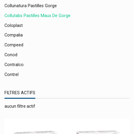
Collunatura Pastilles Gorge
Collutabs Pastilles Maux De Gorge
Coloplast
Compalia
Compeed
Conod
Contralco
Contrel
Convatec
FILTRES ACTIFS
Conveen
Cooper
aucun filtre actif
Cooperation Pharmaceutique Francaise
Corega
Corsodyl