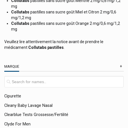
Collutabs
pastilles sans sucre goût Menthe 2 mg/0,6 mg/1,2
Certmedica International
mg
Cetaphil
Collutabs
pastilles sans sucre goût Miel et Citron 2 mg/0,6
mg/1,2 mg
Ceva
Collutabs
pastilles sans sucre goût Orange 2 mg/0,6 mg/1,2
mg
Château Rouge Cosmétiques
Cheplapharm
Veuillez lire attentivement la notice avant de prendre le
médicament
Collutabs pastilles
.
Chiefs
China-Oel Hubner Bio-Diät
MARQUE
Chobix
Christophe Robin Soins Cheveux
Cicamanuka Cosmetics Au Miel De Manuka
Cipurette
Cleany Baby Lavage Nasal
Clearblue Tests Grossesse/fertilité
Clyde For Men