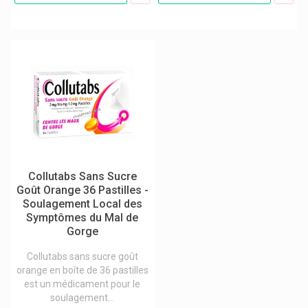
Densmore Laboratoires
Dentaid Perio Aid / Vitis / Interprox / Halita
Dentalbel
Dental Care Paw Patrol
Dentinox
Dépile Argile
Depot The Male Tools
Deprophar
Collutabs Sans Sucre
Dermagiq
Goût Orange 36 Pastilles -
Soulagement Local des
Derma Globe
Symptômes du Mal de
Gorge
Dermatix
Dermeal
Collutabs sans sucre goût
orange en boîte de 36 pastilles
Dermo Care
est un médicament pour le
soulagement...
Dermocrem