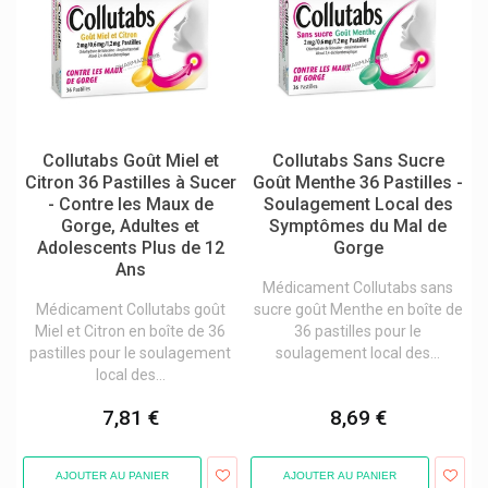
Cottony Couches Bébé
Credophar
Crescina
Curaprox Soins Dentaires Suisse Premium
Collutabs Goût Miel et
Collutabs Sans Sucre
Cyclotest
Citron 36 Pastilles à Sucer
Goût Menthe 36 Pastilles -
- Contre les Maux de
Soulagement Local des
Cysellia
Gorge, Adultes et
Symptômes du Mal de
Adolescents Plus de 12
Gorge
Dafalgan Upsa
Ans
Daflon 500 Mg Servier
Médicament Collutabs sans
Médicament Collutabs goût
sucre goût Menthe en boîte de
Darphin Cosmétique
Miel et Citron en boîte de 36
36 pastilles pour le
pastilles pour le soulagement
soulagement local des...
Deba Pharma Compléments Alimentaires
local des...
Defatyl
7,81 €
8,69 €
Delical Boissons, Crèmes, Biscuits
Delpharm Gaillard
AJOUTER AU PANIER
AJOUTER AU PANIER