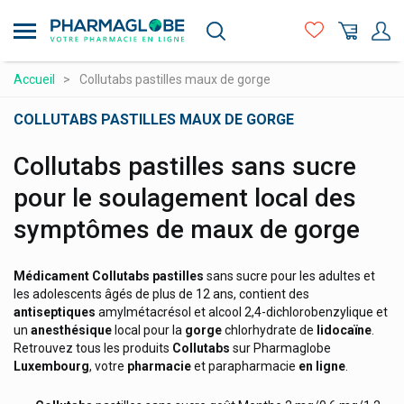
Aller
Cantabria Labs Heliocare
au
contenu
Care Plus Produits
principal
Compléments alimentaires
Accueil
Collutabs pastilles maux de gorge
Carmex
Hygiène - beauté
Caudalie Visage & Corps
COLLUTABS PASTILLES MAUX DE GORGE
Maman et bébé
Cavaillès Rogé Hygiène Corporelle
Collutabs pastilles sans sucre
Cb12 Haleine Fraîche
Matériel médical et premiers soins
pour le soulagement local des
Cbf Medical
Médicaments et santé
symptômes de maux de gorge
Cbx Medical
Minceur et Sport
Cefak
Naturopathie
Médicament Collutabs pastilles
sans sucre pour les adultes et
Celtivet
les adolescents âgés de plus de 12 ans, contient des
Orthopédie et contention
antiseptiques
amylmétacrésol et alcool 2,4-dichlorobenzylique et
Cenexi
un
anesthésique
local pour la
gorge
chlorhydrate de
lidocaïne
.
Prix attractifs
Retrouvez tous les produits
Collutabs
sur Pharmaglobe
Cerave Produits Cosmétiques
Luxembourg
, votre
pharmacie
et parapharmacie
en ligne
.
Produits vétérinaires
Ceres Pharma
Vitamines et alimentation