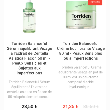
PROMO
Visomat
Vista-Life Pharma
Visufarma
Vitalograph
Vital Proteins Collagène À Boire
Torriden Balanceful
Torriden Balanceful
Vitalp Swiss Bonbons
Sérum Equilibrant Visage
Crème Equilibrante Visage
Vitanutrics
à l'Extrait de Centella
80 ml - Peaux Sensibles
Asiatica Flacon 50 ml -
ou à Imperfections
Vitry Accessoires Vernis Et Cosmétiques
Peaux Sensibles et
Torriden Balanceful Crème
Sujettes aux
Vlsufarma International
équilibrante visage en pot de
Imperfections
Voltanatura Gel Gsk
80 ml est un gel-crème
Torriden Balanceful Sérum
composé d'acide
Vortex
équilibrant à l'extrait de
hyaluronique...
centella asiatica en flacon de
Vtm
50 ml spécialement conçu...
Weber & Weber
28,50 €
21,35 €
30,50 €
Weleda Cosmétique Bio Naturelle