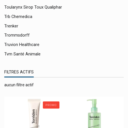
Toularynx Sirop Toux Qualiphar
Trb Chemedica
Trenker
Trommsdorff
Truvion Healthcare
Tvm Santé Animale
Twardy
FILTRES ACTIFS
Ucb Pharma
Umami Cosmetics
aucun filtre actif
Upsa Produits
Urgo
PROMO
Uriage Eau Thermale Uriage Bébé
Ursapharm Hylo Evotears