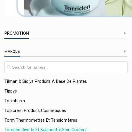
Therapearl
Therascience Physiomance Phytomance
Theratoux Pastilles Bob Vyghen
Thermacare Patchs Auto-Chauffants
PROMOTION
The Women Circle - Ménopause
En Promotion
MARQUE
Thrace Group
Thuasne
Tickless Pet Répulsif À Ultrasons
Tilman & Biolys Produits À Base De Plantes
Tippys
Tonipharm
Topicrem Produits Cosmétiques
Torm Thermomètres Et Tensiomètres
Torriden Dive In Et Balanceful Soin Coréens