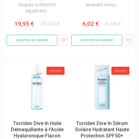
disques tonifient et
apaisant conçu...
équilibrent...
19,95 €
28,50 €
6,02 €
8,60 €
AJOUTER AU PANIER
AJOUTER AU PANIER
PROMO
PROMO
Torriden Dive In Huile
Torriden Dive In Sérum
Démaquillante à l’Acide
Solaire Hydratant Haute
Hyaluronique Flacon
Protection SPF50+