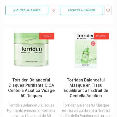
Wellion
AJOUTER AU PANIER
AJOUTER AU PANIER
Willem
Will Pharma
Wm Supplies
PROMO
PROMO
Wolf-Safco
Wondfo
Wörwag Pharma
Ypsomed
Yun Probiotherapy
Torriden Balanceful
Torriden Balanceful
Zambon
Disques Purifiants CICA
Masque en Tissu
Centella Asiatica Visage
Equilibrant à l'Extrait de
Zein Pharma
60 Disques
Centella Asiatica
Zenophar
Torriden Balanceful Disques
Torriden Balanceful Masque
Zoetis
Purifiants enrichis en centella
en Tissu Équilibrant à l’Extrait
asiatica (Cica) pot de 60
de Centella Asiatica est un soin