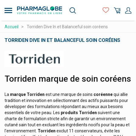
Aller
Sterimar
au
contenu
Stilaxx Contre La Toux
principal
Compléments alimentaires
Accueil
Torriden Dive In et Balanceful soin coréens
Strepsils, Strepfen Maux De Gorge
Hygiène - beauté
Stylepharma
TORRIDEN DIVE IN ET BALANCEFUL SOIN CORÉENS
Sulfoderm
Maman et bébé
Logo
Supair
Matériel médical et premiers soins
Supersmart Produits
Médicaments et santé
Torriden marque de soin coréens
Superwhite
Minceur et Sport
Supradyn Multivitamines
Naturopathie
La
marque
Torriden
est une marque de soins
coréenne
qui allie
Surgifix
tradition et innovation en sélectionnant des actifs puissants pour
Orthopédie et contention
développer des formulations répondant au mieux aux besoins
Svr Laboratoire Dermatologique
essentiels de votre peau. Les
produits
Torriden
suivent une
Prix attractifs
Swiss Medical Food
charte de formulation stricte afin de garantir un environnement
Produits vétérinaires
cutané sain tout en excluant les ingrédients nocifs pour la peau et
Symbiosys Biocodex Produits
l'environnement.
Torriden
exclut 11 conservateurs, évite les
Vitamines et alimentation