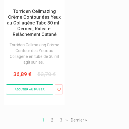
Torriden Cellmazing
Crème Contour des Yeux
au Collagène Tube 30 ml -
Cernes, Rides et
Relâchement Cutané
Torriden Cellmazing Crème
Contour des Yeux au
Collagène en tube de 30 ml
agit sur les...
36,89 €
52,70 €
AJOUTER AU PANIER
Pagination
Page
1
Page
2
Page
3
Page
››
Dernière
Dernier »
courante
suivante
page