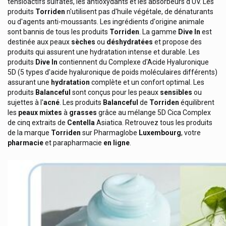
Synergia Apotex D-Stress
tensioactifs sulfatés, les antioxydants et les absorbeurs d'UV. Les
produits
Torriden
n'utilisent pas d'huile végétale, de dénaturants
Synformulas
ou d'agents anti-moussants. Les ingrédients d'origine animale
sont bannis de tous les produits
Torriden
. La gamme
Dive In
est
Takeda
destinée aux peaux
sèches
ou
déshydratées
et propose des
Tantills Kosan Pharma
produits qui assurent une hydratation intense et durable. Les
produits
Dive In
contiennent du Complexe d'Acide Hyaluronique
Taoasis
5D (5 types d'acide hyaluronique de poids moléculaires différents)
assurant une
hydratation
complète et un confort optimal. Les
Teeth Bright
produits
Balanceful
sont conçus pour les peaux
sensibles
ou
Tempo
sujettes à l'
acné
. Les produits
Balanceful
de
Torriden
équilibrent
les
peaux
mixtes
à
grasses
grâce au mélange 5D Cica Complex
Tena Produits D'incontinence
de cinq extraits de
Centella
Asiatica. Retrouvez tous les produits
de la marque
Torriden
sur Pharmaglobe
Luxembourg
, votre
Teofarma
pharmacie
et parapharmacie
en ligne
.
Teva
The Boo Family Brosse Dents
Theraband
Therabel
Theramex