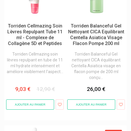
Valcena
Vcsfarma
Vemedia
Torriden Cellmazing Soin
Torriden Balanceful Gel
Verfora
Lèvres Repulpant Tube 11
Nettoyant CICA Equilibrant
ml - Complexe de
Centella Asiatica Visage
Verla
Collagène 5D et Peptides
Flacon Pompe 200 ml
Vesale Pharma
Torriden Cellmazing soin
Torriden Balanceful Gel
Vetoquinol
lèvres repulpant en tube de 11
nettoyant CICA équilibrant
ml hydrate intensément et
Centella Asiatica visage en
Vf Medical
améliore visiblement l’aspect...
flacon pompe de 200 ml
conçu...
Viatris Healthcare
Vichy Cosmétique
9,03 €
12,90 €
26,00 €
Vicks
AJOUTER AU PANIER
AJOUTER AU PANIER
Vilgo
Virbac
Visioclean