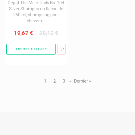
Fittydent
Depot The Male Tools No. 104
Silver Shampoo en flacon de
Fixodent
250 ml, shampoing pour
Flaem
cheveux...
Flen Health Flen Pharma
19,67 €
28,10 €
Fluocaril Cosmétique Dentifrices Bi-Fluorée
AJOUTER AU PANIER
Fonscare
Footner
Forêt Huile À L'arnica
Pagination
Forsee Line
Page
1
Page
2
Page
3
Page
››
Dernière
Dernier »
courante
suivante
page
Forté Pharma
Fortimel Nutricia
Frei Ol
Frio Pochettes
Frontline Antiparasitaires