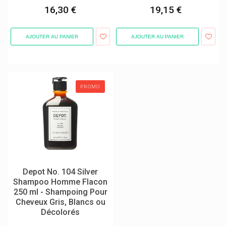
16,30 €
19,15 €
Ex Aequa Foot Care
Excilor Mycose Pieds Et Ongles Verrues
AJOUTER AU PANIER
AJOUTER AU PANIER
F-Press
Fagron
Farmamed Baume À Lèvres Enfants
PROMO
Fazup
Febelcare
Febelco
Ferring Pharmaceuticals
Fida Vet/elanco
Depot No. 104 Silver
Fillmed Laboratoires
Shampoo Homme Flacon
250 ml - Shampoing Pour
Filorga
Cheveux Gris, Blancs ou
Fisamed
Décolorés