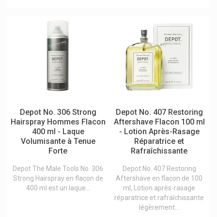
Epitact Orthèses&pansements
Erborian Korean Skin Therapy
Eric Favre Nutrition Sportive Expert
Esthederm / Institut Esthederm
Etiaxil Déodorants Et Anti-Transpirants Contre Transpiration
Etixx
Eubos Produits
Depot No. 306 Strong
Depot No. 407 Restoring
Eucerin Dermo-Cosmétique
Hairspray Hommes Flacon
Aftershave Flacon 100 ml
400 ml - Laque
- Lotion Après-Rasage
Eumedica
Volumisante à Tenue
Réparatrice et
Eureka Care
Forte
Rafraîchissante
Eureka Pharma
Depot The Male Tools No. 306
Depot No. 407 Restoring
Strong Hairspray en flacon de
Aftershave en flacon de 100
Euro Form
400 ml est un laque...
ml, Lotion après-rasage
Eurogenerics
réparatrice et rafraîchissante
légèrement...
Evian