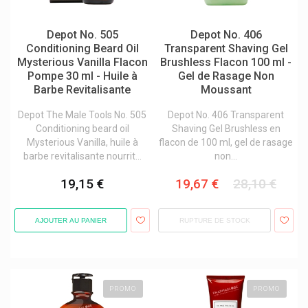
Dr. Pfleger Arzneimittel
Depot No. 505
Depot No. 406
Dr. Rudolf Liebe Ajona
Conditioning Beard Oil
Transparent Shaving Gel
Mysterious Vanilla Flacon
Brushless Flacon 100 ml -
Dr. Willmar Schwabe
Pompe 30 ml - Huile à
Gel de Rasage Non
Dr. Wolff
Barbe Revitalisante
Moussant
Dr Loges
Depot The Male Tools No. 505
Depot No. 406 Transparent
Conditioning beard oil
Shaving Gel Brushless en
Ducray - Pierre Fabre
Mysterious Vanilla, huile à
flacon de 100 ml, gel de rasage
Dulac
barbe revitalisante nourrit...
non...
Dulcis Health Science
19,15 €
19,67 €
28,10 €
Duracell
Durex
AJOUTER AU PANIER
RUPTURE DE STOCK
Dynamedix
E-Takescare Tucky Thermomètre
Ears 360 Santé Auditive
PROMO
PROMO