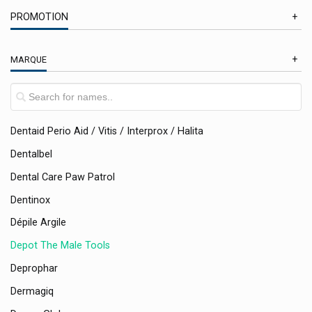
PROMOTION
Deba Pharma Compléments Alimentaires
Defatyl
En Promotion
MARQUE
Delical Boissons, Crèmes, Biscuits
Delpharm Gaillard
Densmore Laboratoires
Dentaid Perio Aid / Vitis / Interprox / Halita
Dentalbel
Dental Care Paw Patrol
Dentinox
Dépile Argile
Depot The Male Tools
Deprophar
Dermagiq