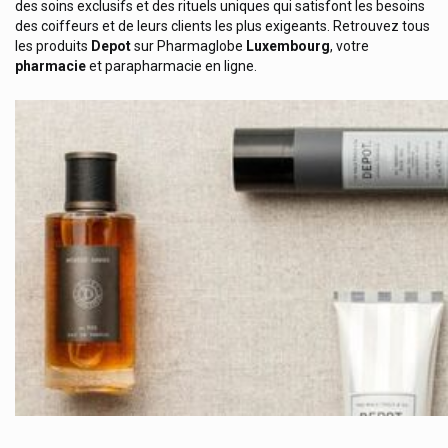
des soins exclusifs et des rituels uniques qui satisfont les besoins
Conveen
des coiffeurs et de leurs clients les plus exigeants. Retrouvez tous
Cooper
les produits
Depot
sur Pharmaglobe
Luxembourg
, votre
pharmacie
et parapharmacie en ligne.
Cooperation Pharmaceutique Francaise
Corega
Corsodyl
Cottony Couches Bébé
Credophar
Crescina
Curaprox Soins Dentaires Suisse Premium
Cyclotest
Cysellia
Dafalgan Upsa
Daflon 500 Mg Servier
Darphin Cosmétique