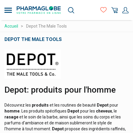
Cicamanuka Cosmetics Au Miel De Manuka
Aller
au
Cipurette
contenu
Cleany Baby Lavage Nasal
principal
Compléments alimentaires
Accueil
Depot The Male Tools
Clearblue Tests Grossesse/fertilité
Hygiène - beauté
DEPOT THE MALE TOOLS
Clyde For Men
Maman et bébé
Collunatura Pastilles Gorge
Logo
Matériel médical et premiers soins
Collutabs Pastilles Maux De Gorge
Médicaments et santé
Coloplast
Compalia
Minceur et Sport
Depot: produits pour l'homme
Compeed
Naturopathie
Conod
Orthopédie et contention
Découvrez les
produits
et les routines de beauté
Depot
pour
Contralco
Prix attractifs
homme
. Les produits spécifiques
Depot
pour les
cheveux
, le
rasage
et le soin de la barbe, ainsi que les soins du corps et les
Contrel
Produits vétérinaires
parfums d'ambiance et de maison sublimeront le style de
Convatec
l'homme à tout moment.
Depot
propose des ingrédients raffinés,
Vitamines et alimentation