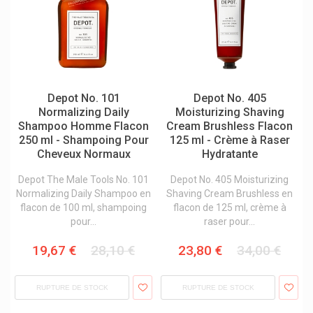
Eau De Quinton
Eau Precieuse
Ecrinal Ongles Asepta
Ecuphar
Eg
Depot No. 101
Depot No. 405
Normalizing Daily
Moisturizing Shaving
Eg Labo
Shampoo Homme Flacon
Cream Brushless Flacon
250 ml - Shampoing Pour
125 ml - Crème à Raser
Elgydium Soins Bucco-Dentaires
Cheveux Normaux
Hydratante
Elimax Contre Les Poux
Depot The Male Tools No. 101
Depot No. 405 Moisturizing
Elmex
Normalizing Daily Shampoo en
Shaving Cream Brushless en
flacon de 100 ml, shampoing
flacon de 125 ml, crème à
Emser Sel Naturel Ems
pour...
raser pour...
Eneomey
19,67 €
28,10 €
23,80 €
34,00 €
Energetica Natura
Engelhard
RUPTURE DE STOCK
RUPTURE DE STOCK
Enterol Traitement De La Diarrhée