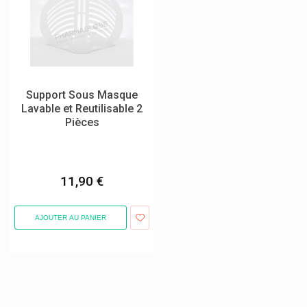
Melisana
Même Cosmetics Pendant Le Cancer
Menarini
Menicon
Support Sous Masque
Merck
Lavable et Reutilisable 2
Pièces
Meridol
Merz Contractubex
Merz Pharmaceuticals
11,90 €
Metagenics Compléments Alimentaires
Mibetec
AJOUTER AU PANIER
Midro
Milan
Miloa Produits Vétérinaires
Minami Oméga-3