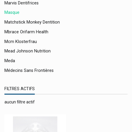
Marvis Dentifrices
Masque
Matchstick Monkey Dentition
Mbrace Orifarm Health
Mcm Klosterfrau
Mead Johnson Nutrition
Meda
Médecins Sans Frontières
Medela Bébé / Medela Mère
FILTRES ACTIFS
Medica Maux De Gorge
Medice
aucun filtre actif
Medik
Medtronic
Melapi - Meli Miel