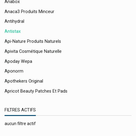
Anabox
Anaca3 Produits Minceur
Antihydral
Antistax
Api-Nature Produits Naturels
Apivita Cosmétique Naturelle
Apoday Wepa
Aponorm
Apothekers Original
Apricot Beauty Patches Et Pads
Aquatabs
FILTRES ACTIFS
Aragan
Arbasy Pharma
aucun filtre actif
Ardoz Healthcare