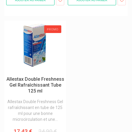
AJOUTER AU PANIER
AJOUTER AU PANIER
Avène Produits / Avène Eau Thermale
Avent
Awa's Cosmetics
PROMO
Awt Luxembourg
Axamed
Axitrans Anti-Transpirants
Axodiet Compléments Alimentaires
B.braun
Allestax Double Freshness
Gel Rafraîchissant Tube
B.slim
125 ml
Babé Laboratoires
Allestax Double Freshness Gel
Bach Original
rafraîchissant en tube de 125
ml pour une bonne
Bailleul Laboratoires
microcirculation et une...
Bakel
17,43 €
24,90 €