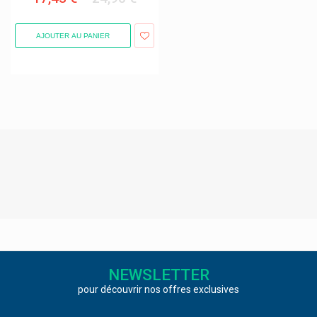
Baldriparan
Balneum
AJOUTER AU PANIER
Bano
Barburys Rasage Hommes
Bauerfeind
Bausch & Lomb
Bayer
Bayer Bepanthen, Bepanthol
Bd
Be-Life / Bio-Life Compléments
Beauty Made Easy Baume À Lèvres
Beauty Of Joseon Produits Cosmétiques Coréens
NEWSLETTER
Beehub Miel / Propolis / Pollen
pour découvrir nos offres exclusives
Beiersdorf