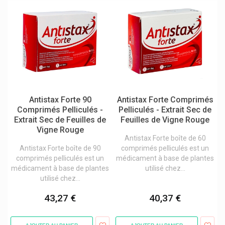
Argiletz Argile
Arkopharma Arkogélules / Arkoroyal
Ascensia
Asid-Bonz
Assanis
Astel Medica Microbiote
Antistax Forte 90
Antistax Forte Comprimés
Astrazeneca
Comprimés Pelliculés -
Pelliculés - Extrait Sec de
Extrait Sec de Feuilles de
Feuilles de Vigne Rouge
Atos Medical
Vigne Rouge
Antistax Forte boîte de 60
Attends Protection Incontinence
Antistax Forte boîte de 90
comprimés pelliculés est un
Audispray Cooper Nettoyage Des Oreilles
comprimés pelliculés est un
médicament à base de plantes
médicament à base de plantes
utilisé chez...
Audistimpharma
utilisé chez...
Aunea Produits
43,27 €
40,37 €
Aurica
Aveeno Produits: Aveeno Corps / Visage / Cheveux