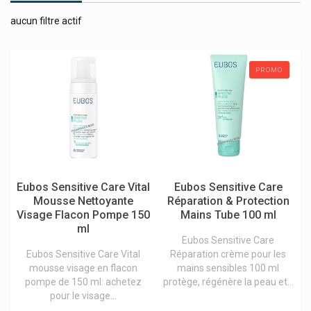
Excilor Mycose Pieds Et Ongles Verrues
aucun filtre actif
F-Press
Fagron
PROMO
Farmamed Baume À Lèvres Enfants
Fazup
Febelcare
Febelco
Ferring Pharmaceuticals
Eubos Sensitive Care Vital
Eubos Sensitive Care
Fida Vet/elanco
Mousse Nettoyante
Réparation & Protection
Visage Flacon Pompe 150
Mains Tube 100 ml
Fillmed Laboratoires
ml
Eubos Sensitive Care
Filorga
Eubos Sensitive Care Vital
Réparation crème pour les
Fisamed
mousse visage en flacon
mains sensibles 100 ml
pompe de 150 ml: achetez
protège, régénère la peau et...
Fittydent
pour le visage...
Fixodent