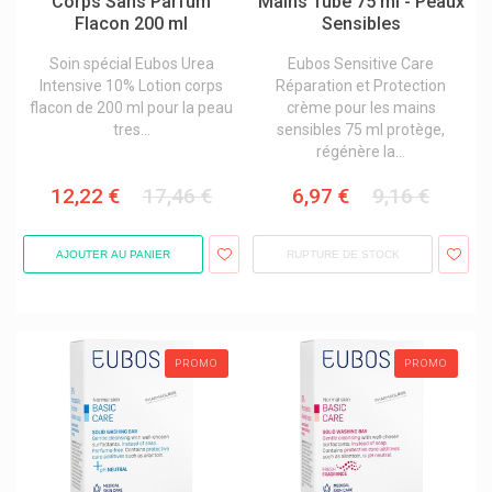
Corps Sans Parfum
Mains Tube 75 ml - Peaux
Flacon 200 ml
Sensibles
Globe
Glucadol Cartilage Orifarm
Soin spécial Eubos Urea
Eubos Sensitive Care
Intensive 10% Lotion corps
Réparation et Protection
Goki Baby
flacon de 200 ml pour la peau
crème pour les mains
tres...
sensibles 75 ml protège,
Granions
régénère la...
Graphite Medical
12,22 €
17,46 €
6,97 €
9,16 €
Green Offizin
Grenade Carb Killa Barres Protéinées
AJOUTER AU PANIER
RUPTURE DE STOCK
Grunenthal
Gsil
Gsk Glaxosmithkline
PROMO
PROMO
Gum
Gute Laune Fruchtsaftbär Gommes
H&s Tisanes Naturelles
Haleon