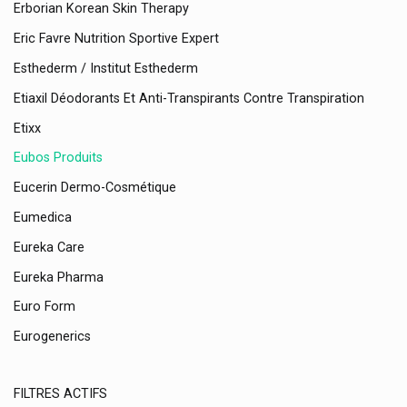
Erborian Korean Skin Therapy
Eric Favre Nutrition Sportive Expert
Esthederm / Institut Esthederm
Etiaxil Déodorants Et Anti-Transpirants Contre Transpiration
Etixx
Eubos Produits
Eucerin Dermo-Cosmétique
Eumedica
Eureka Care
Eureka Pharma
Euro Form
Eurogenerics
Evian
FILTRES ACTIFS
Ex Aequa Foot Care