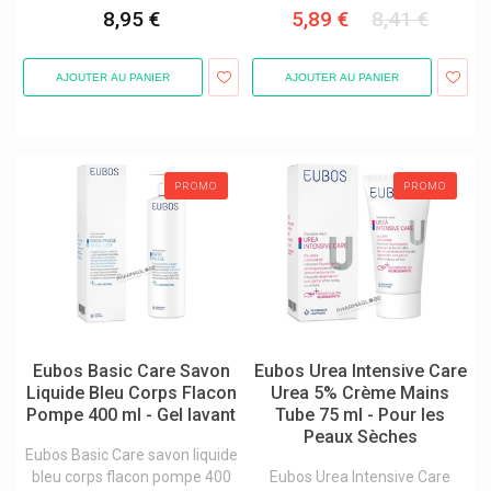
8,95 €
5,89 €
8,41 €
Flaem
Flen Health Flen Pharma
AJOUTER AU PANIER
AJOUTER AU PANIER
Fluocaril Cosmétique Dentifrices Bi-Fluorée
Fonscare
Footner
PROMO
PROMO
Forêt Huile À L'arnica
Forsee Line
Forté Pharma
Fortimel Nutricia
Frei Ol
Eubos Basic Care Savon
Eubos Urea Intensive Care
Liquide Bleu Corps Flacon
Urea 5% Crème Mains
Frio Pochettes
Pompe 400 ml - Gel lavant
Tube 75 ml - Pour les
Frontline Antiparasitaires
Peaux Sèches
Eubos Basic Care savon liquide
Fumouze
bleu corps flacon pompe 400
Eubos Urea Intensive Care