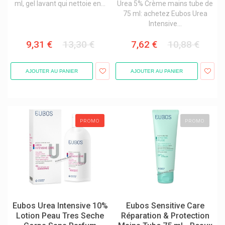
ml, gel lavant qui nettoie en...
Urea 5% Crème mains tube de
Galderma
75 ml: achetez Eubos Urea
Galenco Soins Bébés
Intensive...
Gall Pharma
9,31 €
13,30 €
7,62 €
10,88 €
Gants
Garance Lingerie/maillots De Bain
AJOUTER AU PANIER
AJOUTER AU PANIER
Garancia Cosmétique Visage / Corps
Gehwol Produits Pieds
Gerdoff
PROMO
PROMO
Get Plugged
Ghee Naturel Suisse Vk Swiss
Gifrer
Gillette
Giskit Md
Eubos Urea Intensive 10%
Eubos Sensitive Care
Lotion Peau Tres Seche
Réparation & Protection
Glaxosmithkline