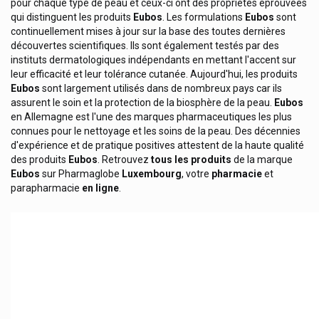
pour chaque type de peau et ceux-ci ont des propriétés éprouvées
Dr. Rudolf Liebe Ajona
qui distinguent les produits
Eubos
. Les formulations
Eubos
sont
continuellement mises à jour sur la base des toutes dernières
Dr. Willmar Schwabe
découvertes scientifiques. Ils sont également testés par des
instituts dermatologiques indépendants en mettant l'accent sur
Dr. Wolff
leur efficacité et leur tolérance cutanée. Aujourd'hui, les produits
Dr Loges
Eubos
sont largement utilisés dans de nombreux pays car ils
assurent le soin et la protection de la biosphère de la peau.
Eubos
Ducray - Pierre Fabre
en Allemagne est l'une des marques pharmaceutiques les plus
Dulac
connues pour le nettoyage et les soins de la peau. Des décennies
d'expérience et de pratique positives attestent de la haute qualité
Dulcis Health Science
des produits
Eubos
. Retrouvez
tous les produits
de la marque
Eubos
sur Pharmaglobe
Luxembourg
, votre
pharmacie
et
Duracell
parapharmacie
en ligne
.
Durex
Dynamedix
E-Takescare Tucky Thermomètre
Ears 360 Santé Auditive
Eau De Quinton
Eau Precieuse