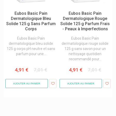
Hansaplast Pansements / Bandage / Crémes
Eubos Basic Pain
Eubos Basic Pain
Happypharm
Dermatologique Bleu
Dermatologique Rouge
Solide 125 g Sans Parfum
Solide 125 g Parfum Frais
Hartmann
Corps
- Peaux à Imperfections
Hedelix
Eubos Basic Pain
Eubos Basic Pain
Heel
dermatologique bleu solide
dermatologique rouge solide
125 g corps pH neutre et sans
125 g sans savon pour un
Heka
parfum pour une...
nettoyage quotidien
Hemptest
recommandé pour...
Hera
4,91 €
7,01 €
4,91 €
7,01 €
Herbalgem
AJOUTER AU PANIER
AJOUTER AU PANIER
Hermanni & Co
Hermes Arzneimittel
Hermesetas Édulcorants Artificiels
Hevert Produits