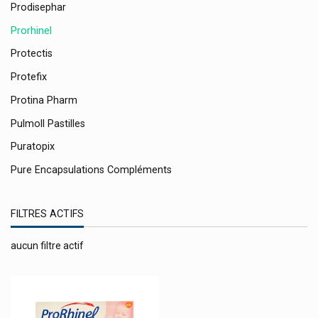
Prodisephar
Prorhinel
Protectis
Protefix
Protina Pharm
Pulmoll Pastilles
Puratopix
Pure Encapsulations Compléments
Puressentiel Produits Aromathérapique
FILTRES ACTIFS
Purol Produits Cosmétiques
Qnt Light Digest Whey
aucun filtre actif
Qualiphar
Quatral Orifarm Health
Queen Charlotte Vivibene Lux