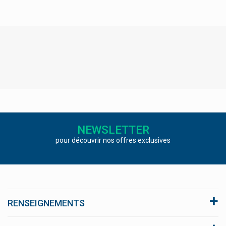
Robugen
Rocal Groupe Lehning
Roche
Roc Produits
Rödler
Roger&gallet (roger Gallet) Eau De Toilette Parfums Et Savons
Rowa Wagner
NEWSLETTER
Royer Cosmétique À La Bave D'escargot
pour découvrir nos offres exclusives
Russka Produits
Safecare
Saforelle Hygiène Intime
Saltrates
RENSEIGNEMENTS
Salus
A propos du site