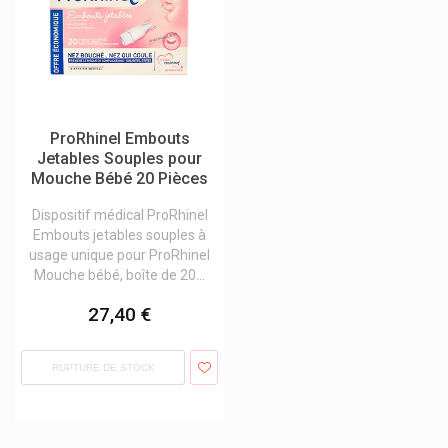
Quies
Ratiopharm
Rausch
Raz Baby
ProRhinel Embouts
Reckitt Benckiser
Jetables Souples pour
Mouche Bébé 20 Pièces
René Furterer Produits
Dispositif médical ProRhinel
Retterspitz
Embouts jetables souples à
Revogan Produits
usage unique pour ProRhinel
Mouche bébé, boîte de 20...
Rhinovita Gouttes Et Pommade Nasales
27,40 €
Ricqles
Riopan
RUPTURE DE STOCK
Ritex
Riviera
Rnk-Verlag