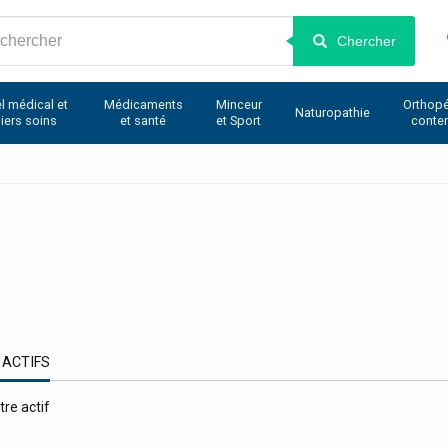
Chercher
l médical et
Médicaments
Minceur
Orthopé
Naturopathie
iers soins
et santé
et Sport
conte
 ACTIFS
tre actif