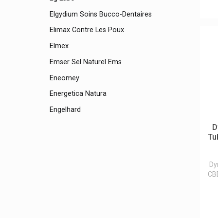
Elgydium Soins Bucco-Dentaires
Elimax Contre Les Poux
Elmex
Emser Sel Naturel Ems
Eneomey
Energetica Natura
Engelhard
Enterol Traitement De La Diarrhée
D
Tu
Epitact Orthèses&pansements
Erborian Korean Skin Therapy
Dy
Eric Favre Nutrition Sportive Expert
CBD
Esthederm / Institut Esthederm
Etiaxil Déodorants Et Anti-Transpirants
Contre Transpiration