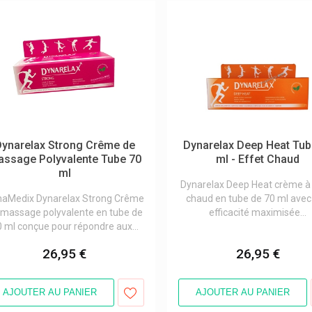
Dynarelax Strong Crême de
Dynarelax Deep Heat Tub
ssage Polyvalente Tube 70
ml - Effet Chaud
ml
Dynarelax Deep Heat crème à 
naMedix Dynarelax Strong Crême
chaud en tube de 70 ml avec
 massage polyvalente en tube de
efficacité maximisée...
 ml conçue pour répondre aux...
26,95 €
26,95 €
AJOUTER AU PANIER
AJOUTER AU PANIER