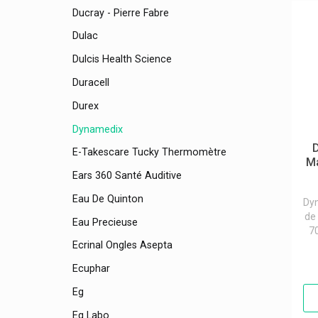
Ducray - Pierre Fabre
Dulac
Dulcis Health Science
Duracell
Durex
Dynamedix
E-Takescare Tucky Thermomètre
Ma
Ears 360 Santé Auditive
Eau De Quinton
Dy
de
Eau Precieuse
70
Ecrinal Ongles Asepta
Ecuphar
Eg
Eg Labo