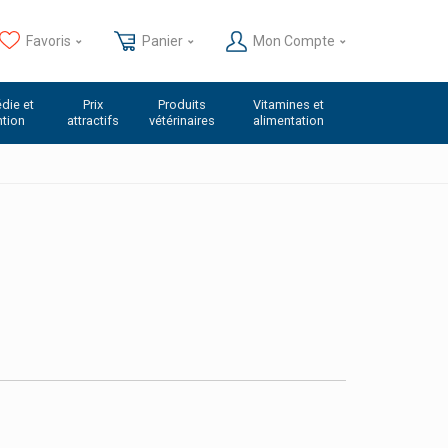
Favoris
Panier
Mon Compte
die et
Prix
Produits
Vitamines et
ntion
attractifs
vétérinaires
alimentation