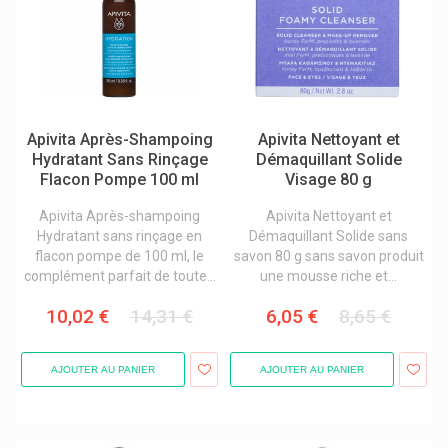
Axodiet Compléments Alimentaires
B.braun
B.slim
Babé Laboratoires
Apivita Après-Shampoing
Apivita Nettoyant et
Bach Original
Hydratant Sans Rinçage
Démaquillant Solide
Bailleul Laboratoires
Flacon Pompe 100 ml
Visage 80 g
Bakel
Apivita Après-shampoing
Apivita Nettoyant et
Hydratant sans rinçage en
Démaquillant Solide sans
Baldriparan
flacon pompe de 100 ml, le
savon 80 g sans savon produit
Balneum
complément parfait de toute...
une mousse riche et...
Bano
10,02 €
14,31 €
6,05 €
8,65 €
Barburys Rasage Hommes
Bauerfeind
AJOUTER AU PANIER
AJOUTER AU PANIER
Bausch & Lomb
Bayer