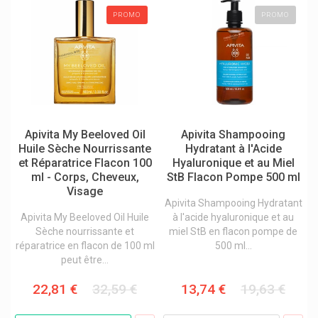
Bayer Bepanthen, Bepanthol
PROMO
PROMO
Bd
Be-Life / Bio-Life Compléments
Beauty Made Easy Baume À Lèvres
Beauty Of Joseon Produits Cosmétiques Coréens
Beehub Miel / Propolis / Pollen
Apivita My Beeloved Oil
Apivita Shampooing
Huile Sèche Nourrissante
Hydratant à l'Acide
Beiersdorf
et Réparatrice Flacon 100
Hyaluronique et au Miel
ml - Corps, Cheveux,
StB Flacon Pompe 500 ml
Belice Solides Bio
Visage
Bell Ânesse En Provence
Apivita Shampooing Hydratant
Apivita My Beeloved Oil Huile
à l'acide hyaluronique et au
Bellavie
Sèche nourrissante et
miel StB en flacon pompe de
réparatrice en flacon de 100 ml
500 ml...
Belvital
peut être...
Ben & Anna
22,81 €
32,59 €
13,74 €
19,63 €
Bepharbel
Bergland