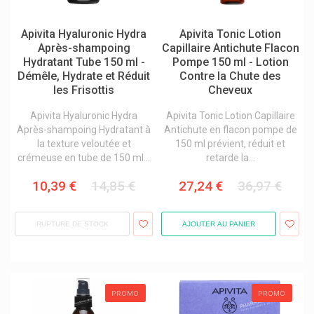
Atos Medical
Apivita Hyaluronic Hydra
Apivita Tonic Lotion
Attends Protection Incontinence
Après-shampoing
Capillaire Antichute Flacon
Hydratant Tube 150 ml -
Pompe 150 ml - Lotion
Audispray Cooper Nettoyage Des Oreilles
Démêle, Hydrate et Réduit
Contre la Chute des
les Frisottis
Cheveux
Audistimpharma
Aunea Produits
Apivita Hyaluronic Hydra
Apivita Tonic Lotion Capillaire
Après-shampoing Hydratant à
Antichute en flacon pompe de
Aurica
la texture veloutée et
150 ml prévient, réduit et
crémeuse en tube de 150 ml...
retarde la...
Aveeno Produits: Aveeno Corps / Visage / Cheveux
Avène Produits / Avène Eau Thermale
10,39 €
14,85 €
27,24 €
36,97 €
Avent
RUPTURE DE STOCK
AJOUTER AU PANIER
Awa's Cosmetics
Awt Luxembourg
Axamed
PROMO
PROMO
Axitrans Anti-Transpirants