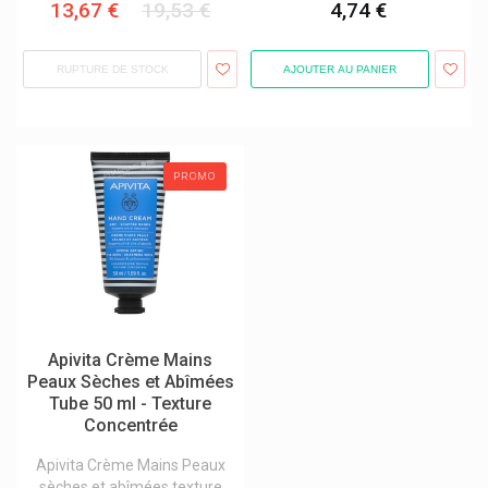
13,67 €
19,53 €
4,74 €
Biogaia
Biogam
RUPTURE DE STOCK
AJOUTER AU PANIER
Biogaze
Bioline Products
Biolissime Cosmetique
PROMO
Bionorica
Bionorica Gynécologie
Biopax
Bio Pharma
Biophénix
Apivita Crème Mains
Bioprojet
Peaux Sèches et Abîmées
Biosana
Tube 50 ml - Texture
Concentrée
Biosolis Produits Solaires Biologiques
Apivita Crème Mains Peaux
Biosynex
sèches et abîmées texture