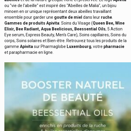
ou "vie de l'abeille" est inspiré des "Abeilles de Malia", un bijou
Acm Laboratoire
minoen en or unique représentant deux abeilles travaillant
ensemble pour garder une
goutte de miel
dans leur
ruche
.
Activox Arkopharma
Gammes de produits Apivita
: Soins du Visage (
Queen Bee, Wine
Acuris Medical Care
Elixir, Bee Radiant, Aqua Beelicious, Beessential Oils
, 5 Action
Eye serum, Express Beauty, Men's Care), Soins capillaires, Soins du
Adaptil Chiens / Chiots
corps, Soins solaires et Bien-être. Retrouvez tous les produits de la
gamme
Apivita
sur Pharmaglobe
Luxembourg
, votre
pharmacie
Additiva Boissons Chaudes Dr. Scheffler
et parapharmacie en ligne.
Adp Laboratoire: Clémaflore / Natisane / Apilis
Again Life Italia
Akileine Asepta Produits Pieds
Akustika Sudmedica Protection Oreilles
Alcon
Aldiamed
Allergan
Allergika