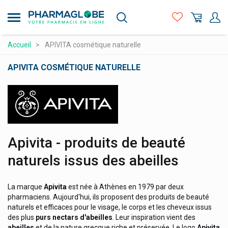
Aller
au
contenu
principal
Compléments alimentaires
Accueil
APIVITA cosmétique naturelle
Hygiène - beauté
APIVITA COSMÉTIQUE NATURELLE
Maman et bébé
Logo
Matériel médical et premiers soins
Médicaments et santé
Minceur et Sport
Apivita - produits de beauté
3m
Naturopathie
naturels issus des abeilles
A-Derma Produits Cosmetique
Orthopédie et contention
A-Lab Compléments Alimentaires
La marque
Apivita
est née à Athènes en 1979 par deux
Prix attractifs
A.vogel Produits Naturels
pharmaciens. Aujourd'hui, ils proposent des produits de beauté
naturels et efficaces pour le visage, le corps et les cheveux issus
Produits vétérinaires
Abbott
des plus
purs nectars d'abeilles
. Leur inspiration vient des
Aboca Produits Naturels
Vitamines et alimentation
abeilles
et de la nature grecque riche et préservée. Le logo
Apivita