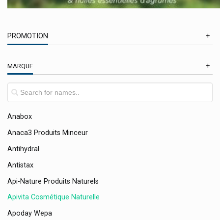
Allpresan
Almased
PROMOTION
Almirall
Alphagem Gemmothérapie
En Promotion
MARQUE
Alphamega
Alpine Bouchons D'oreille
Alvityl
Anabox
Anaca3 Produits Minceur
Antihydral
Antistax
Api-Nature Produits Naturels
Apivita Cosmétique Naturelle
Apoday Wepa