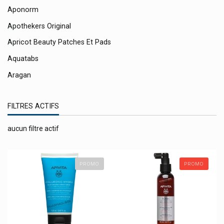
Aponorm
Apothekers Original
Apricot Beauty Patches Et Pads
Aquatabs
Aragan
Arbasy Pharma
FILTRES ACTIFS
Ardoz Healthcare
Argiletz Argile
aucun filtre actif
Arkopharma Arkogélules / Arkoroyal
Ascensia
PROMO
PROMO
Asid-Bonz
Assanis
Astel Medica Microbiote
Astrazeneca