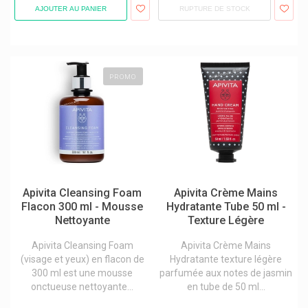
AJOUTER AU PANIER
RUPTURE DE STOCK
Besins Healthcare
Betica
Better Toothbrush
PROMO
Beurer
Biafine Cicabiafine
Billiebubs Petit-Déjeuner Bébés
Bio-Oil/bi-Oil Anti-Cicatrices
Biocodex Benelux
Apivita Cleansing Foam
Apivita Crème Mains
Biocure
Flacon 300 ml - Mousse
Hydratante Tube 50 ml -
Nettoyante
Texture Légère
Biocyte Compléments
Apivita Cleansing Foam
Apivita Crème Mains
Biodance
(visage et yeux) en flacon de
Hydratante texture légère
Bioderma Produits
300 ml est une mousse
parfumée aux notes de jasmin
onctueuse nettoyante...
en tube de 50 ml...
Biofreeze Produits - Sensation De Froid Rapide