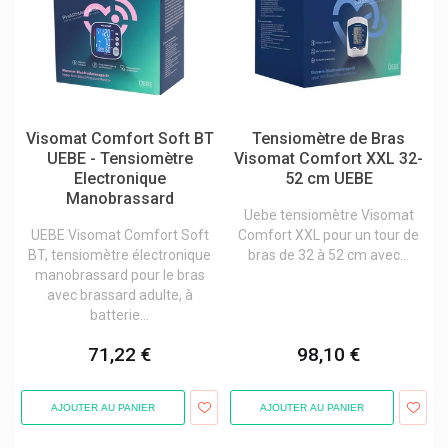
Weleda Cosmétique Bio Naturelle
Wellion
Willem
Will Pharma
Visomat Comfort Soft BT
Tensiomètre de Bras
Wm Supplies
UEBE - Tensiomètre
Visomat Comfort XXL 32-
Electronique
52 cm UEBE
Wolf-Safco
Manobrassard
Uebe tensiomètre Visomat
Wondfo
UEBE Visomat Comfort Soft
Comfort XXL pour un tour de
Wörwag Pharma
BT, tensiomètre électronique
bras de 32 à 52 cm avec...
manobrassard pour le bras
Ypsomed
avec brassard adulte, à
batterie...
Yun Probiotherapy
Zambon
71,22 €
98,10 €
Zein Pharma
AJOUTER AU PANIER
AJOUTER AU PANIER
Zenophar
Zoetis