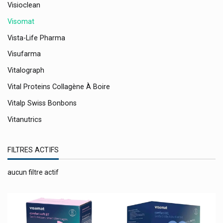
Visioclean
Visomat
Vista-Life Pharma
Visufarma
Vitalograph
Vital Proteins Collagène À Boire
Vitalp Swiss Bonbons
Vitanutrics
Vitry Accessoires Vernis Et Cosmétiques
FILTRES ACTIFS
Vlsufarma International
Voltanatura Gel Gsk
aucun filtre actif
Vortex
Vtm
Weber & Weber