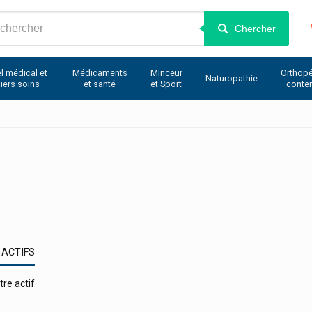
Chercher
l médical et
Médicaments
Minceur
Orthopé
Naturopathie
iers soins
et santé
et Sport
conte
 ACTIFS
tre actif