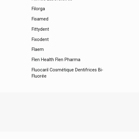
Filorga
Fisamed
Fittydent
Fixodent
Flaem
Flen Health Flen Pharma
Fluocaril Cosmétique Dentifrices Bi-
Fluorée
Fonscare
Footner
Forêt Huile À L'arnica
Forsee Line
Forté Pharma
Fortimel Nutricia