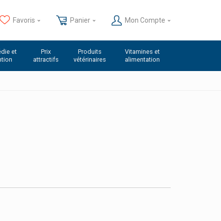
Favoris
Panier
Mon Compte
die et
Prix
Produits
Vitamines et
ntion
attractifs
vétérinaires
alimentation