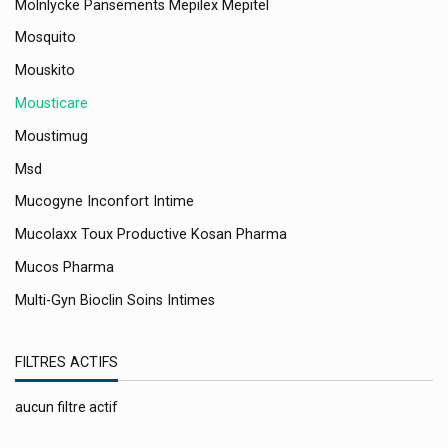
Molnlycke Pansements Mepilex Mepitel
Mosquito
Mouskito
Mousticare
Moustimug
Msd
Mucogyne Inconfort Intime
Mucolaxx Toux Productive Kosan Pharma
Mucos Pharma
Multi-Gyn Bioclin Soins Intimes
Multi-Mam
FILTRES ACTIFS
Musc Intime
Mustela Bébé Et Enfant Mustela Maternité
aucun filtre actif
My Health Nutraceutiques Innovants