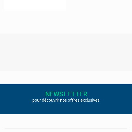
Neocare
Nestlé Nan Laits
Neutrogena
New Nordic Vitalco
Nexcare 3m
Nicorette Substitution Nicotinique
Nicotinell
Niquitin Arrêter De Fumer
Nisita Hygiène Du Nez
NEWSLETTER
Nobacter
pour découvrir nos offres exclusives
Nobaglove Gants
Nobamed
Nocco