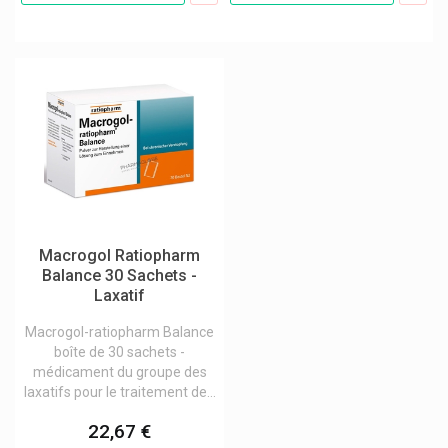
Sterimar
Stilaxx Contre La Toux
Strepsils, Strepfen Maux De Gorge
Stylepharma
Sulfoderm
Supair
Supersmart Produits
Superwhite
Macrogol Ratiopharm
Balance 30 Sachets -
Supradyn Multivitamines
Laxatif
Surgifix
Macrogol-ratiopharm Balance
Svr Laboratoire Dermatologique
boîte de 30 sachets -
médicament du groupe des
Swiss Medical Food
laxatifs pour le traitement de...
Symbiosys Biocodex Produits
22,67 €