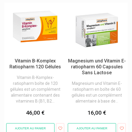
Sofibel Laboratoires Fumouze
Solidea Collants Et Bas
Solidpharma Pure
Soliform Soli-Chlorophyll-Öl
Somatoline Cosmetic Minceur
Somex
Vitamin B-Komplex
Magnesium und Vitamin E-
Sooil
Ratiopharm 120 Gélules
ratiopharm 60 Capsules
Sophartex/delpharm Evreux
Sans Lactose
Vitamin B-Komplex-
Sopreli
ratiopharm boîte de 120
Magnesium und Vitamin E-
gélules est un complément
ratiopharm en boîte de 60
Sorbact
alimentaire contenant des
gélules est un complément
Soria Natural/soria Bel
vitamines B (B1, B2...
alimentaire à base de...
Spitzner
46,00 €
16,00 €
Stada
AJOUTER AU PANIER
AJOUTER AU PANIER
Starbalm Et Starbalm Sports