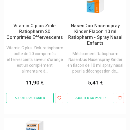
Saugella Hygiène Intime
Schaper & Brümmer
Vitamin C plus Zink-
NasenDuo Nasenspray
Scholl Produits
Ratiopharm 20
Kinder Flacon 10 ml
Schulke
Comprimés Effervescents
Ratiopharm - Spray Nasal
Enfants
Schwabe Pharma
Vitamin C plus Zink-ratiopharm
boîte de 20 comprimés
Médicament Ratiopharm
Scitec Nutrition
effervescents saveur d’orange
NasenDuo Nasenspray Kinder
Sea-Band
est un complément
en flacon de 10 ml, spray nasal
alimentaire à...
pour la décongestion de...
Sebamed Produits
11,90 €
5,41 €
Securimed
Sejoy
AJOUTER AU PANIER
AJOUTER AU PANIER
Semed
Sensodyne Dentifrices Sensibilité Dentaire
Sensx Préservatifs