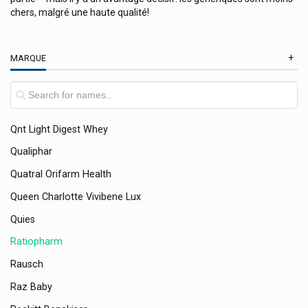
chers, malgré une haute qualité!
Pulmoll Pastilles
Puratopix
MARQUE
Pure Encapsulations Compléments
Puressentiel Produits Aromathérapique
Purol Produits Cosmétiques
Qnt Light Digest Whey
Qualiphar
Quatral Orifarm Health
Queen Charlotte Vivibene Lux
Quies
Ratiopharm
Rausch
Raz Baby