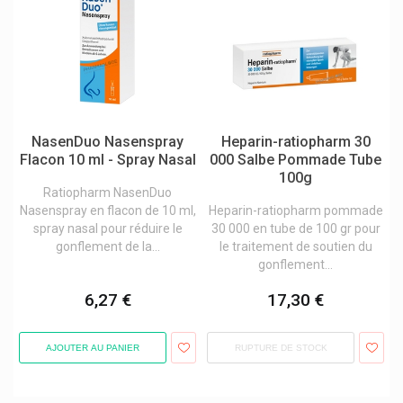
Sidroga Tisanes
Siemens Healthcare
Sigma Aldrich
Sigvaris
Silac Lunettes De Lecture
NasenDuo Nasenspray
Heparin-ratiopharm 30
Silikom
Flacon 10 ml - Spray Nasal
000 Salbe Pommade Tube
100g
Sinoplasan
Ratiopharm NasenDuo
Sinupret Bionorica
Nasenspray en flacon de 10 ml,
Heparin-ratiopharm pommade
spray nasal pour réduire le
30 000 en tube de 100 gr pour
Sisters Republic Lingerie Menstruelle
gonflement de la...
le traitement de soutien du
gonflement...
Skabio Kuraci Pharma
Smb
6,27 €
17,30 €
Smith & Nephew
AJOUTER AU PANIER
RUPTURE DE STOCK
Snoreeze Doucenuit Anti-Ronflement
Soehngen