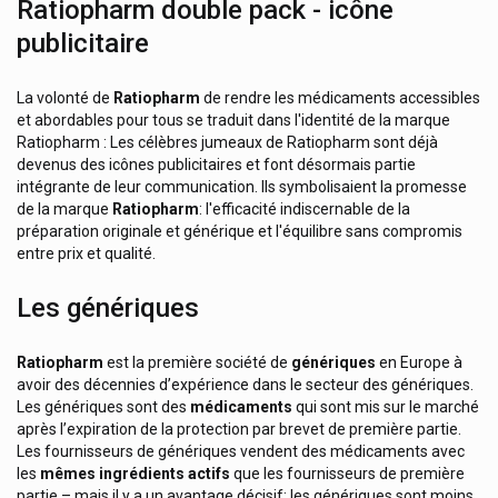
Ratiopharm double pack - icône
Pilos
publicitaire
Pistal
Plic Beauty
La volonté de
Ratiopharm
de rendre les médicaments accessibles
et abordables pour tous se traduit dans l'identité de la marque
Polidis
Ratiopharm : Les célèbres jumeaux de Ratiopharm sont déjà
Pontos
devenus des icônes publicitaires et font désormais partie
intégrante de leur communication. Ils symbolisaient la promesse
Powerbar
de la marque
Ratiopharm
: l'efficacité indiscernable de la
préparation originale et générique et l'équilibre sans compromis
Pranarom Aromathérapie
entre prix et qualité.
Primrose
Les génériques
Procare Health
Prodisephar
Ratiopharm
est la première société de
génériques
en Europe à
Prorhinel
avoir des décennies d’expérience dans le secteur des génériques.
Les génériques sont des
médicaments
qui sont mis sur le marché
Protectis
après l’expiration de la protection par brevet de première partie.
Protefix
Les fournisseurs de génériques vendent des médicaments avec
les
mêmes ingrédients actifs
que les fournisseurs de première
Protina Pharm
partie – mais il y a un avantage décisif: les génériques sont moins