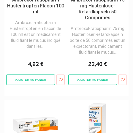
Rödler
Hustentropfen Flacon 100
mg Hustenlöser
ml
Retardkapseln 50
Roger&gallet (roger Gallet) Eau De Toilette Parfums Et Savons
Comprimés
Ambroxol-ratiopharm
Rowa Wagner
Hustentropfen en flacon de
Ambroxol-ratiopharm 75 mg
Royer Cosmétique À La Bave D'escargot
100 ml est un médicament
Hustenlöser Retardkapseln
fluidifiant le mucus indiqué
boîte de 50 comprimés est un
Russka Produits
dans les...
expectorant, médicament
fluidifiant le mucus...
Safecare
Saforelle Hygiène Intime
4,92 €
22,40 €
Saltrates
AJOUTER AU PANIER
AJOUTER AU PANIER
Salus
Saluvet
Sampar Paris Cosmakeup
Sanofi
Santé Verte Laboratoires
Sarstedt