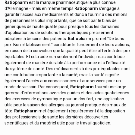
Pharma Nord
Ratiopharm
est la marque pharmaceutique la plus connue
d'Allemagne - mais en même temps
Ratiopharm
s'engage à
Pharmex
garantir l'accès aux médicaments et donc à fournir à des millions
Phd Smart Bars
de personnes les plus importants, que ce soit par le biais de
génériques de haute qualité pour presque tous les domaines
Physiolac
d'application ou de solutions thérapeutiques précisément
adaptées à besoins des patients.
Ratiopharm
promet ''De bons
Physiomer Hygiène Nasale
prix. Bon rétablissement." constitue le fondement de leurs actions,
Physiorelax Muscles Et Ligaments
en raison de la conviction que la qualité peut être offerte à des prix
équitables. Et cela aide non seulement l'individu, mais contribue
Phyto Cheveux Produits
également de manière durable à la performance et à l'efficacité
du système de santé. Des médicaments à des prix équitables sont
Picot
une contribution importante à la
santé
, mais la santé signifie
Pic Solution
également l'accès aux connaissances et aux services pour un
mode de vie sain. Par conséquent,
Ratiopharm
fournit une large
Pierre Fabre Dermatologie
gamme d'informations avec des guides et des aides quotidiennes:
des exercices de gymnastique pour un dos fort, une application
Pierre Fabre Medicament
utile pour la saison des allergies au journal pratique des maux de
Pierre Fabre Oral Care
tête.
Ratiopharm
met également régulièrement à la disposition
des professionnels de santé les dernières découvertes
Pilbox
scientifiques et du matériel utile pour le travail quotidien.
Pileje Compléments Alimentaires