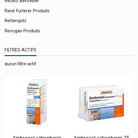
Reckitt Benckiser
René Furterer Produits
Retterspitz
Revogan Produits
Rhinovita Gouttes Et Pommade Nasales
FILTRES ACTIFS
Ricqles
Riopan
aucun filtre actif
Ritex
Riviera
Rnk-Verlag
Robugen
Rocal Groupe Lehning
Roche
Roc Produits
Ambroxol-ratiopharm
Ambroxol-ratiopharm 75