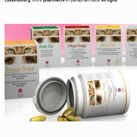
Luxembourg
, votre
pharmacie
et parapharmacie
en ligne
.
Mbrace Orifarm Health
Mcm Klosterfrau
Mead Johnson Nutrition
Meda
Médecins Sans Frontières
Medela Bébé / Medela Mère
Medica Maux De Gorge
Medice
Medik
Medtronic
Melapi - Meli Miel
Melisana
Même Cosmetics Pendant Le Cancer
Menarini