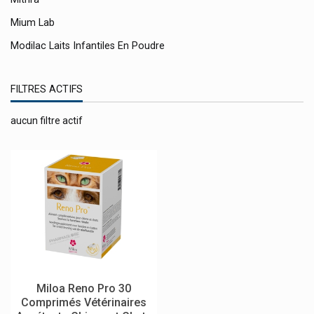
Mium Lab
Modilac Laits Infantiles En Poudre
Molnlycke Pansements Mepilex Mepitel
FILTRES ACTIFS
Mosquito
Mouskito
aucun filtre actif
Mousticare
Moustimug
Msd
Mucogyne Inconfort Intime
Mucolaxx Toux Productive Kosan Pharma
Mucos Pharma
Multi-Gyn Bioclin Soins Intimes
Miloa Reno Pro 30
Multi-Mam
Comprimés Vétérinaires