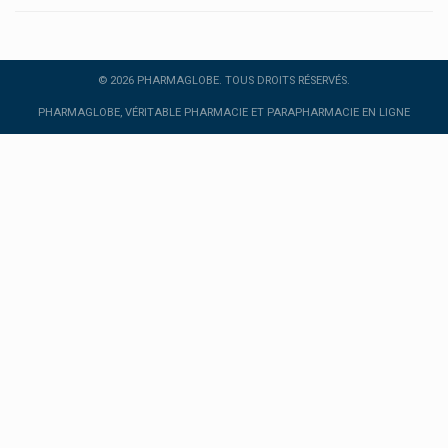
Qui sommes-nous ?
Facebook
Nobamed
Nocco
Instagram
© 2026 PHARMAGLOBE. TOUS DROITS RÉSERVÉS.
Norgine
Twitter
PHARMAGLOBE, VÉRITABLE PHARMACIE ET PARAPHARMACIE EN LIGNE
Norsan Omega-3
Novalac Nutrition Infantile
Novartis
Novax Pharma
Novo Nordisk
Novum Pharma
Nuby
Nuque
Nurofen Médicaments Reckitt Benckiser
Nutergia