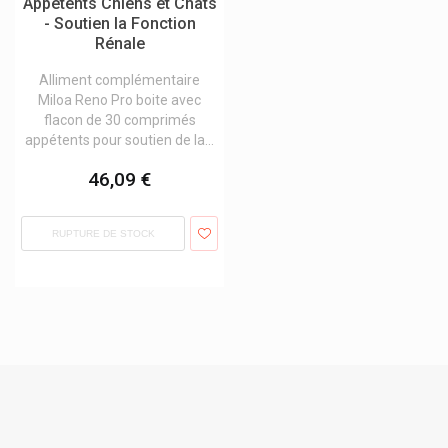
Appétents Chiens et Chats
Musc Intime
- Soutien la Fonction
Rénale
Mustela Bébé Et Enfant Mustela Maternité
My Health Nutraceutiques Innovants
Alliment complémentaire
Miloa Reno Pro boite avec
Mylan
flacon de 30 comprimés
appétents pour soutien de la...
Nailfor
Nailner
46,09 €
Nano Supps
RUPTURE DE STOCK
Nasanita
Naschlabor
Natalben Produits Grossesse Et Allaitement
Nattou
Natugena
Naturalash Soins Regards
Natural Energy