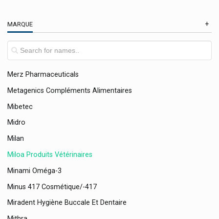
Menicon
MARQUE
Merck
Meridol
Merz Contractubex
Merz Pharmaceuticals
Metagenics Compléments Alimentaires
Mibetec
Midro
Milan
Miloa Produits Vétérinaires
Minami Oméga-3
Minus 417 Cosmétique/-417
Miradent Hygiène Buccale Et Dentaire
Mithra