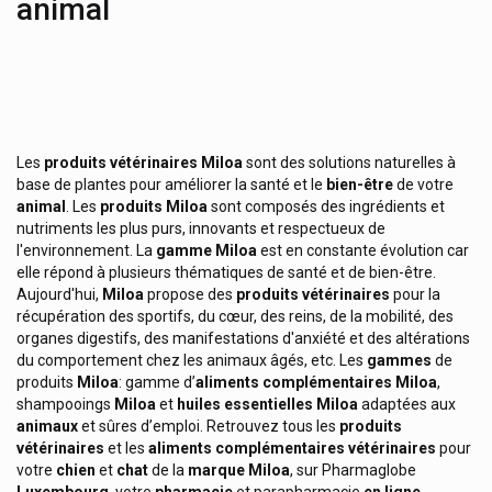
animal
Louis Widmer Cosmétique
Luccenza Skincare
Lunettes
Luxéol (luxeol) Produits Cheveux
Les
produits
vétérinaires Miloa
sont des solutions naturelles à
M&m
base de plantes pour améliorer la santé et le
bien-être
de votre
animal
. Les
produits
Miloa
sont composés des ingrédients et
Madaus Médicaments
nutriments les plus purs, innovants et respectueux de
l'environnement. La
gamme Miloa
est en constante évolution car
Magnecaps Magnésium
elle répond à plusieurs thématiques de santé et de bien-être.
Manix
Aujourd'hui,
Miloa
propose des
produits
vétérinaires
pour la
récupération des sportifs, du cœur, des reins, de la mobilité, des
Marque Verte
organes digestifs, des manifestations d'anxiété et des altérations
Mars
du comportement chez les animaux âgés, etc. Les
gammes
de
produits
Miloa
: gamme d’
aliments complémentaires
Miloa
,
Marvis Dentifrices
shampooings
Miloa
et
huiles essentielles Miloa
adaptées aux
animaux
et sûres d’emploi. Retrouvez tous les
produits
Masque
vétérinaires
et les
aliments complémentaires vétérinaires
pour
Matchstick Monkey Dentition
votre
chien
et
chat
de la
marque
Miloa
, sur Pharmaglobe