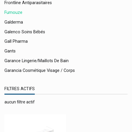
Frontline Antiparasitaires
Fumouze
Galderma
Galenco Soins Bébés
Gall Pharma
Gants
Garance Lingerie/maillots De Bain
Garancia Cosmétique Visage / Corps
Gehwol Produits Pieds
FILTRES ACTIFS
Gerdoff
Get Plugged
aucun filtre actif
Ghee Naturel Suisse Vk Swiss
Gifrer
Gillette