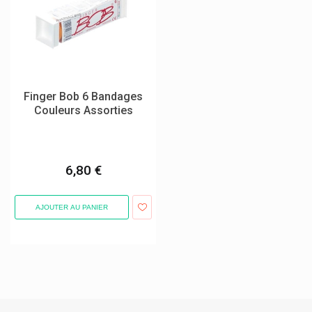
Giskit Md
Glaxosmithkline
Globe
Glucadol Cartilage Orifarm
Finger Bob 6 Bandages
Goki Baby
Couleurs Assorties
Granions
Graphite Medical
6,80 €
Green Offizin
Grenade Carb Killa Barres Protéinées
AJOUTER AU PANIER
Grunenthal
Gsil
Gsk Glaxosmithkline
Gum
Gute Laune Fruchtsaftbär Gommes