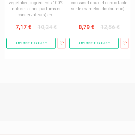
végétalien, ingrédients 100%
coussinet doux et confortable
naturels, sans parfums ni
sur le mamelon douloureux)...
Nexcare 3m
conservateurs) en...
Nicorette Substitution Nicotinique
7,17 €
10,24 €
8,79 €
12,56 €
Nicotinell
Niquitin Arrêter De Fumer
AJOUTER AU PANIER
AJOUTER AU PANIER
Nisita Hygiène Du Nez
Nobacter
Nobaglove Gants
Nobamed
Nocco
Nordmark Pharma
Norgine
Norsan Omega-3
Novalac Nutrition Infantile