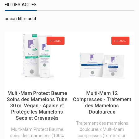
FILTRES ACTIFS
Nasanita
Naschlabor
aucun filtre actif
Natalben Produits Grossesse Et Allaitement
Nattou
PROMO
PROMO
Natugena
Naturalash Soins Regards
Natural Energy
Naturamedicatrix
Naturathéra
Multi-Mam Protect Baume
Multi-Mam 12
Neh Feet Produit Pieds
Soins des Mamelons Tube
Compresses - Traitement
30 ml Végan - Apaise et
des Mamelons
Neocare
Protége les Mamelons
Douloureux
Secs et Crevassés
Nestlé Nan Laits
Traitement des mamelons
Neutrogena
Multi-Mam Protect Baume
douloureux Multi-Mam
soins des mamelons (100%
compresses (forment un
New Nordic Vitalco