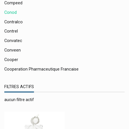
Compeed
Conod
Contralco
Contrel
Convatec
Conveen
Cooper
Cooperation Pharmaceutique Francaise
Corega
FILTRES ACTIFS
Corsodyl
Cottony Couches Bébé
aucun filtre actif
Credophar
Crescina
Curaprox Soins Dentaires Suisse Premium