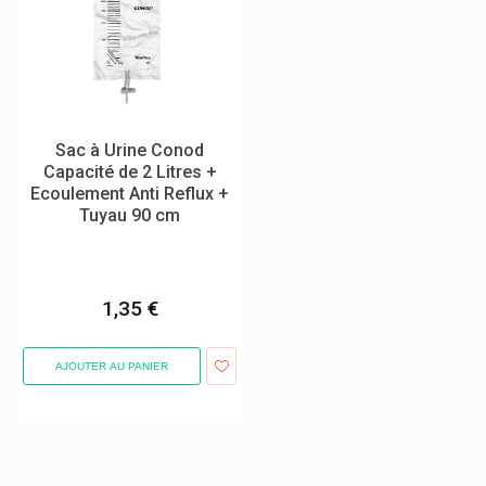
Cyclotest
Cysellia
Dafalgan Upsa
Daflon 500 Mg Servier
Sac à Urine Conod
Darphin Cosmétique
Capacité de 2 Litres +
Ecoulement Anti Reflux +
Deba Pharma Compléments Alimentaires
Tuyau 90 cm
Defatyl
Delical Boissons, Crèmes, Biscuits
1,35 €
Delpharm Gaillard
Densmore Laboratoires
AJOUTER AU PANIER
Dentaid Perio Aid / Vitis / Interprox / Halita
Dentalbel
Dental Care Paw Patrol
Dentinox