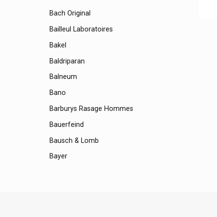
Bach Original
Bailleul Laboratoires
Bakel
Baldriparan
Balneum
Bano
Barburys Rasage Hommes
Bauerfeind
Bausch & Lomb
Bayer
Bayer Bepanthen, Bepanthol
Bd
Be-Life / Bio-Life Compléments