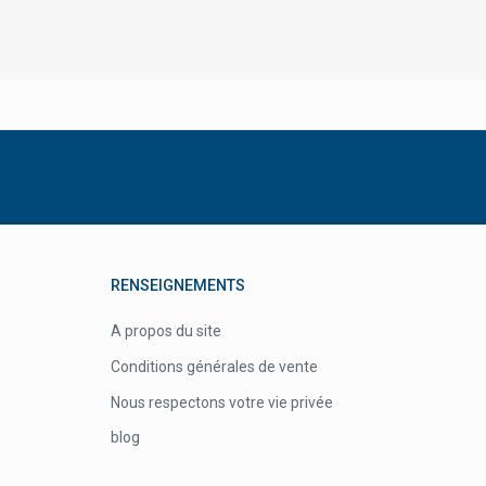
Beauty Made Easy Baume À Lèvres
Beauty Of Joseon Produits
Cosmétiques Coréens
Beehub Miel / Propolis / Pollen
Beiersdorf
Belice Solides Bio
Bell Ânesse En Provence
Bellavie
Belvital
RENSEIGNEMENTS
Ben & Anna
A propos du site
Bepharbel
Conditions générales de vente
Bergland
Nous respectons votre vie privée
Besins Healthcare
blog
Betica