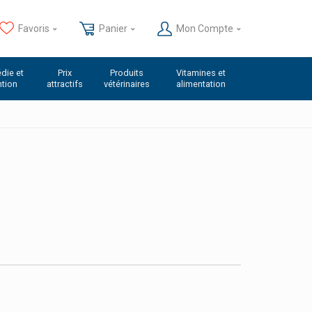
Favoris
Panier
Mon Compte
die et
Prix
Produits
Vitamines et
ntion
attractifs
vétérinaires
alimentation