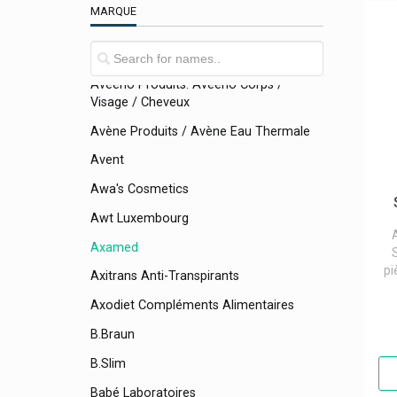
MARQUE
Aunea Produits
Aurica
Aveeno Produits: Aveeno Corps /
Visage / Cheveux
Avène Produits / Avène Eau Thermale
Avent
Awa's Cosmetics
Awt Luxembourg
Axamed
pi
Axitrans Anti-Transpirants
Axodiet Compléments Alimentaires
B.braun
B.slim
Babé Laboratoires