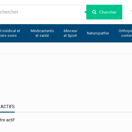
Chercher
l médical et
Médicaments
Minceur
Orthopé
Naturopathie
iers soins
et santé
et Sport
conte
 ACTIFS
tre actif