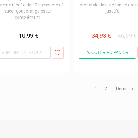
amine C boîte de 30 comprimés à
prénatale dès le désir de gro
sucer goût orange est un
jusqu’à...
complément...
10,99 €
34,93 €
46,59 €
RUPTURE DE STOCK
AJOUTER AU PANIER
ation
Page
1
Page
2
Page
››
Dernière
Dernier »
courante
suivante
page