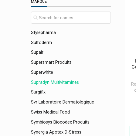
MARQUE
Sterimar
Stilaxx Contre La Toux
Strepsils, Strepfen Maux De Gorge
Stylepharma
Sulfoderm
Supair
Supersmart Produits
C
Superwhite
Supradyn Multivitamines
Re
Surgifix
Svr Laboratoire Dermatologique
Swiss Medical Food
Symbiosys Biocodex Produits
Synergia Apotex D-Stress