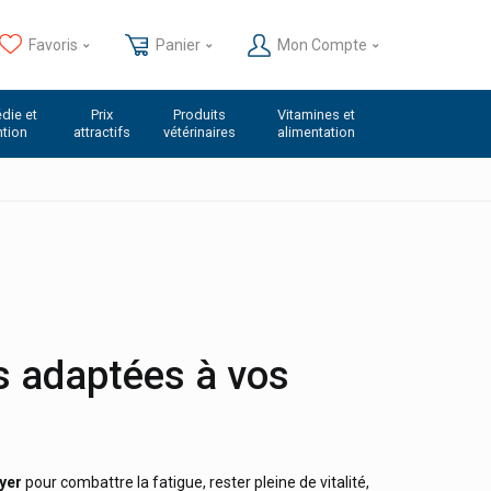
Favoris
Panier
Mon Compte
die et
Prix
Produits
Vitamines et
ntion
attractifs
vétérinaires
alimentation
s adaptées à vos
yer
pour combattre la fatigue, rester pleine de vitalité,