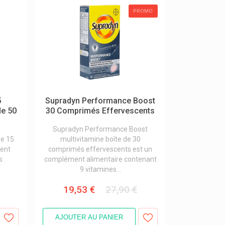
PROMO
5
Supradyn Performance Boost
de 50
30 Comprimés Effervescents
Supradyn Performance Boost
de 15
multivitamine boîte de 30
ent
comprimés effervescents est un
s
complément alimentaire contenant
9 vitamines...
19,53 €
27,90 €
AJOUTER AU PANIER