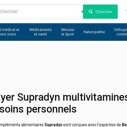
Chercher
l médical et
Médicaments
Minceur
Orthopé
Naturopathie
iers soins
et santé
et Sport
conte
S
yer Supradyn multivitamine
soins personnels
ompléments alimentaires
Supradyn
sont conçues avec l'expertise de
Ba