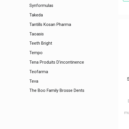
Synformulas
Takeda
Tantills Kosan Pharma
Taoasis
Teeth Bright
Tempo
Tena Produits D'incontinence
Teofarma
Teva
The Boo Family Brosse Dents
Theraband
Therabel
mu
Theramex
Therapearl