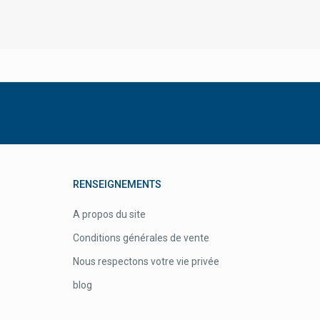
Ursapharm Hylo Evotears
Valcena
Vcsfarma
Vemedia
Verfora
Verla
Vesale Pharma
Vetoquinol
RENSEIGNEMENTS
Vf Medical
A propos du site
Viatris Healthcare
Conditions générales de vente
Vichy Cosmétique
Nous respectons votre vie privée
Vicks
blog
Vilgo
Virbac