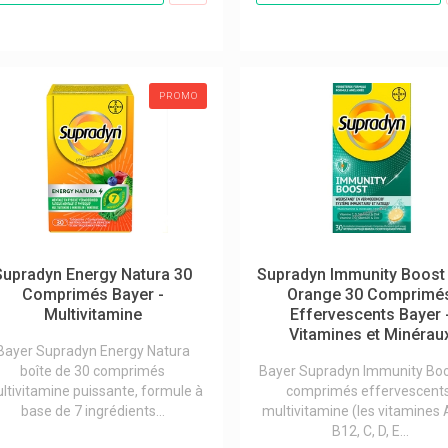
PROMO
Supradyn Energy Natura 30
Supradyn Immunity Boost
Comprimés Bayer -
Orange 30 Comprimé
Multivitamine
Effervescents Bayer 
Vitamines et Minérau
Bayer Supradyn Energy Natura
boîte de 30 comprimés
Bayer Supradyn Immunity Boo
ltivitamine puissante, formule à
comprimés effervescents
base de 7 ingrédients...
multivitamine (les vitamines A
B12, C, D, E...