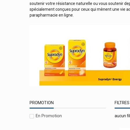
soutenir votre résistance naturelle ou vous soutenir dep
Solidea Collants Et Bas
spécialement conçues pour ceux qui mènent une vie ac
parapharmacie en ligne.
Solidpharma Pure
Soliform Soli-Chlorophyll-Öl
Somatoline Cosmetic Minceur
Somex
Sooil
Sophartex/delpharm Evreux
Sopreli
Sorbact
Soria Natural/soria Bel
PROMOTION
FILTRES
Spitzner
Stada
En Promotion
aucun fil
Starbalm Et Starbalm Sports