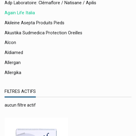
Adp Laboratoire: Clémaflore / Natisane / Apilis
Again Life Italia
Akileine Asepta Produits Pieds
Akustika Sudmedica Protection Oreilles
Alcon
Aldiamed
Allergan
Allergika
Allpresan
FILTRES ACTIFS
Almased
Almirall
aucun filtre actif
Alphagem Gemmothérapie
Alphamega
Alpine Bouchons D'oreille