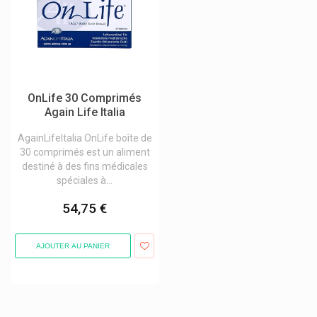
Alvityl
Anabox
Anaca3 Produits Minceur
Antihydral
OnLife 30 Comprimés
Antistax
Again Life Italia
Api-Nature Produits Naturels
AgainLifeItalia OnLife boîte de
30 comprimés est un aliment
Apivita Cosmétique Naturelle
destiné à des fins médicales
Apoday Wepa
spéciales à...
Aponorm
54,75 €
Apothekers Original
Apricot Beauty Patches Et Pads
AJOUTER AU PANIER
Aquatabs
Aragan
Arbasy Pharma