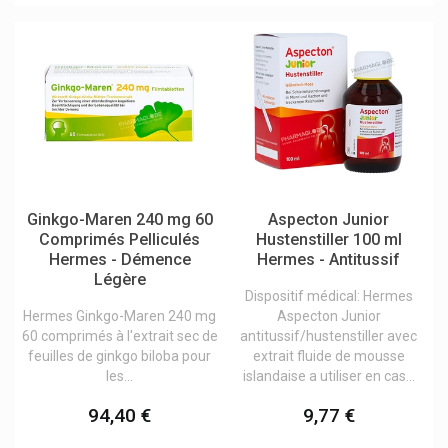
Johnson & Johnson
Joone Paris
K-Youty Korean Cosmetics
Kamillosan
Karo Pharma
Kea Soins Capillaires
Kela
Ginkgo-Maren 240 mg 60
Aspecton Junior
Kelo-Cote Traitements Cicatrices
Comprimés Pelliculés
Hustenstiller 100 ml
Hermes - Démence
Hermes - Antitussif
Kenvue
Légère
Dispositif médical: Hermes
Keravit
Hermes Ginkgo-Maren 240 mg
Aspecton Junior
Kingfa
60 comprimés à l'extrait sec de
antitussif/hustenstiller avec
feuilles de ginkgo biloba pour
extrait fluide de mousse
Klorane
les...
islandaise a utiliser en cas...
Klosterfrau Melissengeist
94,40 €
9,77 €
Knobivital Naturheilmittel Gmbh