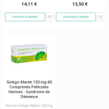
14,11 €
13,50 €
Laboratoire Pharmastra
Laboratoire Phytolor
AJOUTER AU PANIER
AJOUTER AU PANIER
Laboratoire Phytomedica
Laboratoires Genevrier
Laboratoires Grimberg
Laboratoires Iprad
Laboratoires Lierac Produits / Lierac Visage Et Corps
Laboratoires Mayoly Spindler
Laboratoires Mercurochrome
Laboratoires Santinov
Ginkgo-Maren 120 mg 60
Laboratoires Sterop
Comprimés Pelliculés
Hermes - Syndrome de
Laboratoires Techni-Pharma
Démence
Laboratoires Théa
Hermes Ginkgo-Maren 120 mg