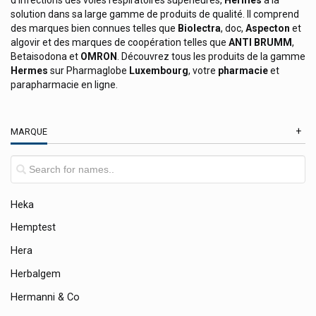
d'infections des voies respiratoires supérieures,
Hermès
a la
solution dans sa large gamme de produits de qualité. Il comprend
Gute Laune Fruchtsaftbär Gommes
des marques bien connues telles que
Biolectra
, doc,
Aspecton
et
H&s Tisanes Naturelles
algovir et des marques de coopération telles que
ANTI BRUMM
,
Betaisodona et
OMRON
. Découvrez tous les produits de la gamme
Haleon
Hermes
sur Pharmaglobe
Luxembourg
, votre
pharmacie
et
parapharmacie en ligne.
Hansaplast Pansements / Bandage / Crémes
Happypharm
MARQUE
Hartmann
Hedelix
Heel
Heka
Hemptest
Hera
Herbalgem
Hermanni & Co