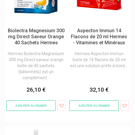
Hyperoil Guérison Des Plaies
Hypo-A Premium Orthomolekularia
Iana Articulations
Biolectra Magnesium 300
Aspecton Immun 14
Ice Power
mg Direct Saveur Orange
Flacons de 20 ml Hermes
40 Sachets Hermes
- Vitamines et Minéraux
Icf
Hermes Biolectra Magnesium
Hermes Aspecton Immun
Identites Gelpro
300 mg Direct saveur orange
boite de 14 flacons de 20 ml
Identitiés
boîte de 40 sachets
est une solution prête à boire...
(bâtonnets) est un
Illa
complément...
Inava Brosse À Dents
26,10 €
32,10 €
Inebios
Infectopharm
AJOUTER AU PANIER
AJOUTER AU PANIER
Inlead
Innoxa Laboratoires
Insectcare