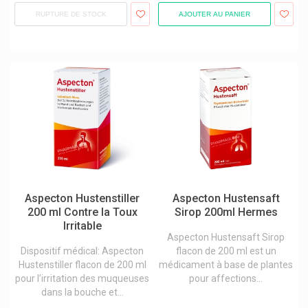
Kohler Pharma
RUPTURE DE STOCK
AJOUTER AU PANIER
Kreussler & Co
Kt Tape
Kukident
Kuracilo
Kuraci Pharma
Kytta
L'occitane
Labcatal
Aspecton Hustenstiller
Aspecton Hustensaft
200 ml Contre la Toux
Sirop 200ml Hermes
Labo Life
Irritable
Laboratoire Altho
Aspecton Hustensaft Sirop
Dispositif médical: Aspecton
flacon de 200 ml est un
Laboratoire Dissolvurol
Hustenstiller flacon de 200 ml
médicament à base de plantes
pour l’irritation des muqueuses
pour affections...
Laboratoire Lescuyer
dans la bouche et...
Laboratoire Monin Chanteaud