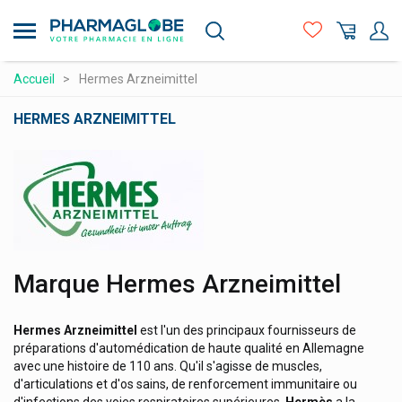
Aller
Gillette
au
Giskit Md
contenu
principal
Glaxosmithkline
Compléments alimentaires
Accueil
Hermes Arzneimittel
Globe
Hygiène - beauté
HERMES ARZNEIMITTEL
Glucadol Cartilage Orifarm
Maman et bébé
Logo
Goki Baby
Matériel médical et premiers soins
Granions
Médicaments et santé
Graphite Medical
Minceur et Sport
Green Offizin
Naturopathie
Marque Hermes Arzneimittel
Grenade Carb Killa Barres Protéinées
Orthopédie et contention
Grunenthal
Hermes Arzneimittel
est l'un des principaux fournisseurs de
Prix attractifs
Gsil
préparations d'automédication de haute qualité en Allemagne
avec une histoire de 110 ans. Qu'il s'agisse de muscles,
Gsk Glaxosmithkline
Produits vétérinaires
d'articulations et d'os sains, de renforcement immunitaire ou
Gum
Vitamines et alimentation