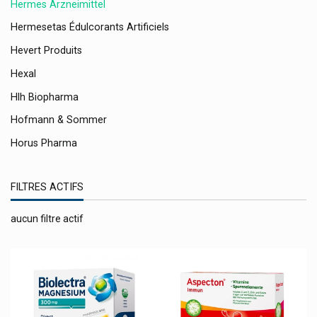
Hermes Arzneimittel
Hermesetas Édulcorants Artificiels
Hevert Produits
Hexal
Hlh Biopharma
Hofmann & Sommer
Horus Pharma
Hospilux
FILTRES ACTIFS
Hra Pharma
Hsn Health Science Et Nutrition
aucun filtre actif
Hübner Naturarzneimittel
Hydrachim
Hydratis Tube - Hydratation
Hyfac