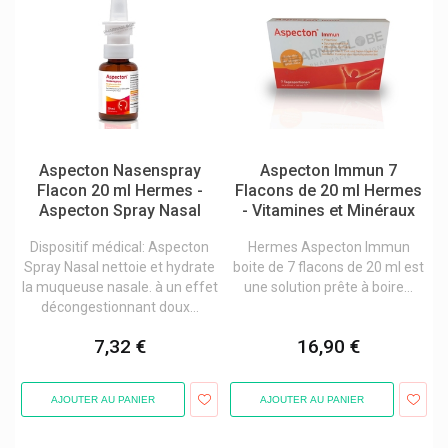
Insect Ecran Cooper
Intact Bonbons Au Dextrose
Intervet
Intextred
Ioma Cosmétique Personnalisée
Aspecton Nasenspray
Aspecton Immun 7
Flacon 20 ml Hermes -
Flacons de 20 ml Hermes
Ipsen
Aspecton Spray Nasal
- Vitamines et Minéraux
Isdin
Dispositif médical: Aspecton
Hermes Aspecton Immun
Isla Pastilles Engelhard
Spray Nasal nettoie et hydrate
boite de 7 flacons de 20 ml est
la muqueuse nasale. à un effet
une solution prête à boire...
Isn Ineldéa
décongestionnant doux...
Isodent Soins Bucco-Dentaires
7,32 €
16,90 €
Item
Ixx Pharma Produits
AJOUTER AU PANIER
AJOUTER AU PANIER
Jaldes