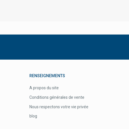
Arbasy Pharma
Ardoz Healthcare
Argiletz Argile
Arkopharma Arkogélules / Arkoroyal
Ascensia
Asid-Bonz
Assanis
Astel Medica Microbiote
RENSEIGNEMENTS
Astrazeneca
Atos Medical
A propos du site
Attends Protection Incontinence
Conditions générales de vente
Audispray Cooper Nettoyage Des
Nous respectons votre vie privée
Oreilles
blog
Audistimpharma