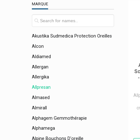
MARQUE
/ Apilis
Again Life Italia
Akileine Asepta Produits Pieds
Akustika Sudmedica Protection Oreilles
Alcon
Aldiamed
Allergan
Sc
Allergika
Allpresan
All
Almased
Almirall
c
Alphagem Gemmothérapie
Alphamega
Alpine Bouchons D'oreille