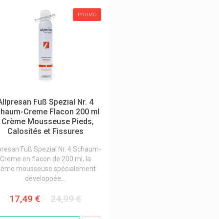
PROMO
Allpresan Fuß Spezial Nr. 4
haum-Creme Flacon 200 ml
- Crème Mousseuse Pieds,
Calosités et Fissures
presan Fuß Spezial Nr. 4 Schaum-
Creme en flacon de 200 ml, la
rème mousseuse spécialement
développée...
17,49 €
24,99 €