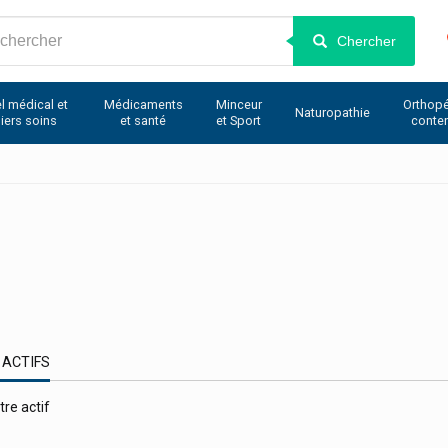
Chercher
l médical et
Médicaments
Minceur
Orthopé
Naturopathie
iers soins
et santé
et Sport
conte
 ACTIFS
tre actif