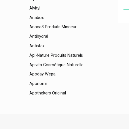
Alvityl
Anabox
Anaca3 Produits Minceur
Antihydral
Antistax
Api-Nature Produits Naturels
Apivita Cosmétique Naturelle
Apoday Wepa
Aponorm
Apothekers Original
Apricot Beauty Patches Et Pads
Aquatabs
Aragan