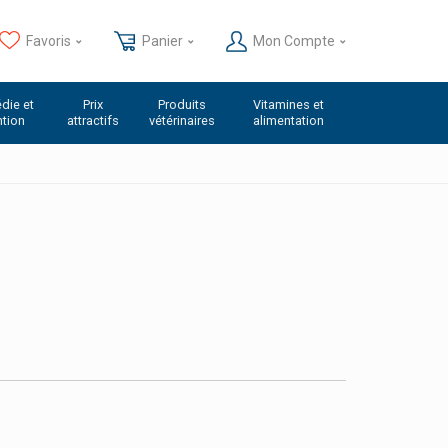
Favoris
Panier
Mon Compte
die et
Prix
Produits
Vitamines et
ntion
attractifs
vétérinaires
alimentation