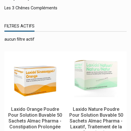
Les 3 Chênes Compléments
Les Pépites Beauté
FILTRES ACTIFS
Lifescan
Limacom
aucun filtre actif
Liposomia Prescription Nature
Listerine Bain De Bouche
Lofric
Lohmann Rauscher
Longsee
Louis Widmer Cosmétique
Luccenza Skincare
Laxido Orange Poudre
Laxido Nature Poudre
Lunettes
Pour Solution Buvable 50
Pour Solution Buvable 50
Sachets Almac Pharma -
Sachets Almac Pharma -
Luxéol (luxeol) Produits Cheveux
Constipation Prolongée
Laxatif, Traitement de la