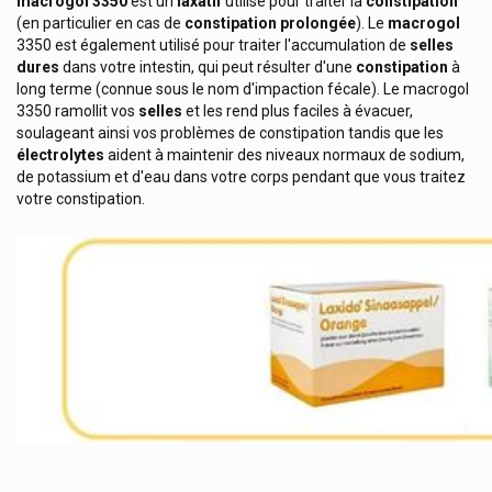
macrogol
3350
est un
laxatif
utilisé pour traiter la
constipation
Laboratoires Iprad
(en particulier en cas de
constipation
prolongée
). Le
macrogol
Laboratoires Lierac Produits / Lierac Visage Et Corps
3350 est également utilisé pour traiter l'accumulation de
selles
dures
dans votre intestin, qui peut résulter d'une
constipation
à
Laboratoires Mayoly Spindler
long terme (connue sous le nom d'impaction fécale). Le macrogol
3350 ramollit vos
selles
et les rend plus faciles à évacuer,
Laboratoires Mercurochrome
soulageant ainsi vos problèmes de constipation tandis que les
Laboratoires Santinov
électrolytes
aident à maintenir des niveaux normaux de sodium,
de potassium et d'eau dans votre corps pendant que vous traitez
Laboratoires Sterop
votre constipation.
Laboratoires Techni-Pharma
Laboratoires Théa
Laboratoires Ysonut Inovance
Laboratories Bouchara Recordati
Laboratories Gilbert
Laboratories Vemedia
Lab Series
Lacalut Dentifrice