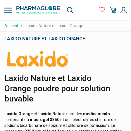
Aller
Kytta
au
contenu
L'occitane
principal
Compléments alimentaires
Accueil
Laxido Nature et Laxido Orange
Labcatal
Hygiène - beauté
Labo Life
LAXIDO NATURE ET LAXIDO ORANGE
Laboratoire Altho
Maman et bébé
Logo
Laboratoire Dissolvurol
Matériel médical et premiers soins
Laboratoire Lescuyer
Médicaments et santé
Laboratoire Monin Chanteaud
Laxido Nature et Laxido
Minceur et Sport
Laboratoire Pharmastra
Orange poudre pour solution
Naturopathie
Laboratoire Phytolor
buvable
Orthopédie et contention
Laboratoire Phytomedica
Prix attractifs
Laboratoires Genevrier
Laxido Orange
et
Laxido
Nature
sont des
médicaments
contenant du
macrogol
3350
et des électrolytes chlorure de
Produits vétérinaires
Laboratoires Grimberg
sodium, bicarbonate de sodium et chlorure de potassium. Le
Vitamines et alimentation