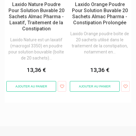
Laxido Nature Poudre
Laxido Orange Poudre
Medela Bébé / Medela Mère
Pour Solution Buvable 20
Pour Solution Buvable 20
Medica Maux De Gorge
Sachets Almac Pharma -
Sachets Almac Pharma -
Laxatif, Traitement de la
Constipation Prolongée
Medice
Constipation
Laxido Orange poudre boîte de
Medik
Laxido Nature est un laxatif
20 sachets utilisé dans le
Medtronic
(macrogol 3350) en poudre
traitement de la constipation,
pour solution bouvable (boîte
notamment en...
Melapi - Meli Miel
de 20 sachets)...
Melisana
13,36 €
13,36 €
Même Cosmetics Pendant Le Cancer
Menarini
AJOUTER AU PANIER
AJOUTER AU PANIER
Menicon
Merck
Meridol
Merz Contractubex
Merz Pharmaceuticals