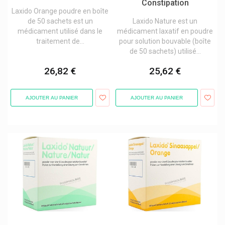
Constipation
M&m
Laxido Orange poudre en boîte
Madaus Médicaments
de 50 sachets est un
Laxido Nature est un
médicament utilisé dans le
médicament laxatif en poudre
Magnecaps Magnésium
traitement de...
pour solution bouvable (boîte
de 50 sachets) utilisé...
Manix
Marque Verte
26,82 €
25,62 €
Mars
AJOUTER AU PANIER
AJOUTER AU PANIER
Marvis Dentifrices
Masque
Matchstick Monkey Dentition
Mbrace Orifarm Health
Mcm Klosterfrau
Mead Johnson Nutrition
Meda
Médecins Sans Frontières