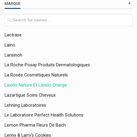
MARQUE
La Chênaie Du Chêne À La Cosmétique
Lactacyd Hygiène Intime
Lacteol
Lactrase
Laino
Lansinoh
La Roche-Posay Produits Dermatologiques
La Rosée Cosmétiques Naturels
Laxido Nature Et Laxido Orange
Lazartigue Soins Cheveux
Lehning Laboratoires
Le Laboratoire Perfect Health Solutions
Lemon Pharma Fleurs De Bach
Lenny & Larry's Cookies