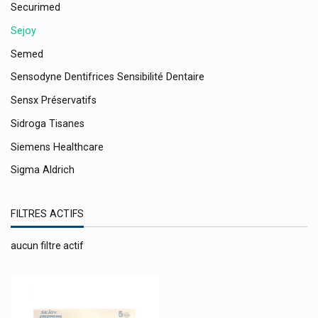
Securimed
Sejoy
Semed
Sensodyne Dentifrices Sensibilité Dentaire
Sensx Préservatifs
Sidroga Tisanes
Siemens Healthcare
Sigma Aldrich
Sigvaris
FILTRES ACTIFS
Silac Lunettes De Lecture
Silikom
aucun filtre actif
Sinoplasan
Sinupret Bionorica
Sisters Republic Lingerie Menstruelle