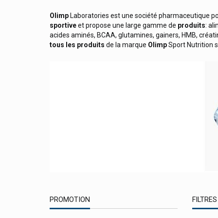
Novum Pharma
Olimp
Laboratories est une société pharmaceutique pol
sportive
et propose une large gamme de
produits
: al
Nuby
acides aminés, BCAA, glutamines, gainers, HMB, créatin
Nuque
tous les produits
de la marque
Olimp
Sport Nutrition
Nurofen Médicaments Reckitt Benckiser
Nutergia
Nutreov Phyto-Nutraceutique
Nutri Expert Laboratoires Ineldea
Nutrilife
Nutrilon Lait Bébé Nutricia
Nutriphys Compléments
Nutritheke
Nuun Hydratation
PROMOTION
FILTRES
Nuxe - Produits Visage Et Corps Nuxe