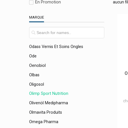
Nvive Estomac Léger
En Promotion
aucun fil
Nycomed
MARQUE
O-Pur
Oceanpharma Spirularin
Ocuvers
Odass Vernis Et Soins Ongles
Ode
Oenobiol
O
Olbas
Oligosol
Olimp Sport Nutrition
ch
Olivenöl Medipharma
Olmavita Produits
Omega Pharma