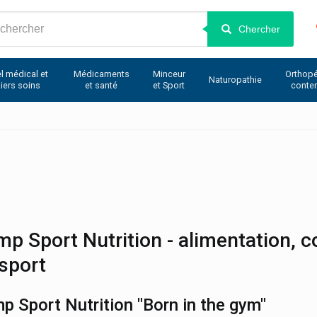
Chercher
l médical et
Médicaments
Minceur
Orthopé
Naturopathie
iers soins
et santé
et Sport
conte
mp Sport Nutrition - alimentation,
sport
mp Sport Nutrition "Born in the gym"