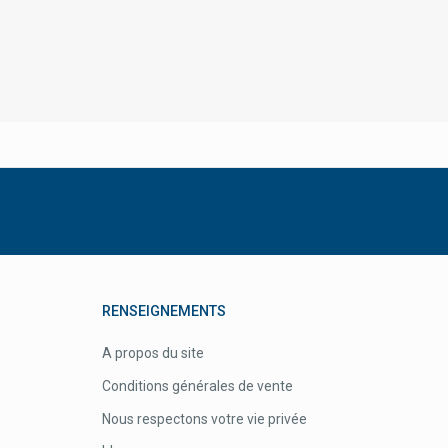
Orthomol Produits
Orthonat
Ortis Produits
Ortopad Caches Oculaires Enfants
Otom
Otosan
Otrivine Nez Bouché Gsk
Oxymetre
P&g
RENSEIGNEMENTS
P&g Health Uri-Cran U-Cran
Pannoc
A propos du site
Pari
Conditions générales de vente
Parker
Nous respectons votre vie privée