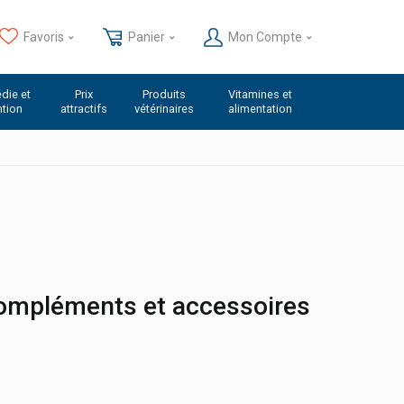
Favoris
Panier
Mon Compte
die et
Prix
Produits
Vitamines et
ntion
attractifs
vétérinaires
alimentation
 compléments et accessoires