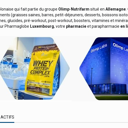
onaise qui fait partie du groupe
Olimp
-
Nutrifarm
situé en
Allemagne
.
iments (graisses saines, barres, petit-déjeuners, desserts, boissons iso
es, glucides, pré-workout, post-workout, boosters, vitamines et minéra
 sur Pharmaglobe
Luxembourg
, votre
pharmacie
et parapharmacie
en l
 ACTIFS