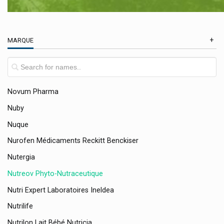
Norsan Omega-3
Novalac Nutrition Infantile
MARQUE
Novartis
Novax Pharma
Novo Nordisk
Novum Pharma
Nuby
Nuque
Nurofen Médicaments Reckitt Benckiser
Nutergia
Nutreov Phyto-Nutraceutique
Nutri Expert Laboratoires Ineldea
Nutrilife
Nutrilon Lait Bébé Nutricia