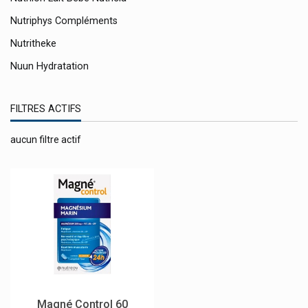
Nutriphys Compléments
Nutritheke
Nuun Hydratation
Nuxe - Produits Visage Et Corps Nuxe
FILTRES ACTIFS
Nvive Estomac Léger
Nycomed
aucun filtre actif
O-Pur
Oceanpharma Spirularin
Ocuvers
Odass Vernis Et Soins Ongles
Ode
Oenobiol
Olbas
Magné Control 60