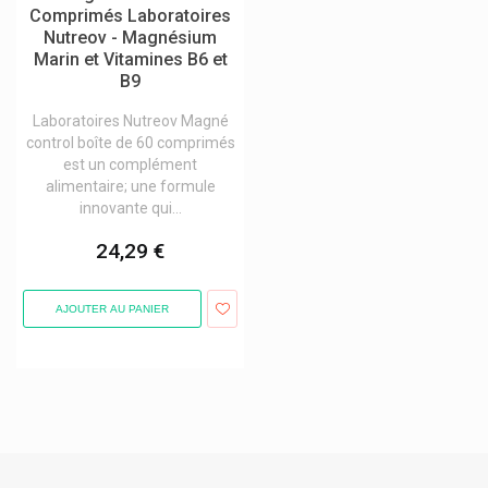
Oligosol
Comprimés Laboratoires
Nutreov - Magnésium
Olimp Sport Nutrition
Marin et Vitamines B6 et
B9
Olivenöl Medipharma
Olmavita Produits
Laboratoires Nutreov Magné
control boîte de 60 comprimés
Omega Pharma
est un complément
alimentaire; une formule
Omnibionta
innovante qui...
Omni Biotic
24,29 €
Omnimed Produits
Omnivision Produits Yeux
AJOUTER AU PANIER
Omnivit Sanofi
Oneprotek
Opella Healthcare
Optimum Nutrition
Oracoat