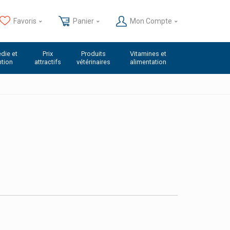
Favoris
Panier
Mon Compte
die et
Prix
Produits
Vitamines et
ntion
attractifs
vétérinaires
alimentation