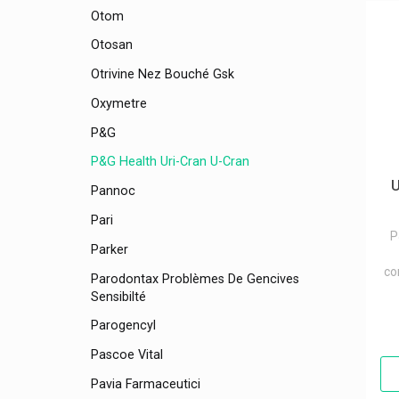
Otom
Otosan
Otrivine Nez Bouché Gsk
Oxymetre
P&g
P&g Health Uri-Cran U-Cran
U
Pannoc
Pari
P
Parker
co
Parodontax Problèmes De Gencives
Sensibilté
Parogencyl
Pascoe Vital
Pavia Farmaceutici