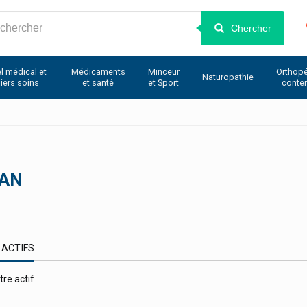
Chercher
l médical et
Médicaments
Minceur
Orthopé
Naturopathie
iers soins
et santé
et Sport
conte
RAN
 ACTIFS
tre actif