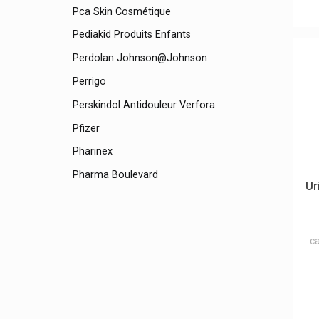
Pca Skin Cosmétique
Pediakid Produits Enfants
Perdolan Johnson@johnson
Perrigo
Perskindol Antidouleur Verfora
Pfizer
Pharinex
Pharma Boulevard
Ur
Pharma Brutscher
Pharmacie Du Globe
ca
Pharmaclean
Pharmacobel
Pharmaglobe
Pharmalens Lensfactory