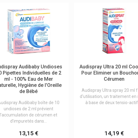
udispray Audibaby Undioses
Audispray Ultra 20 ml Coo
0 Pipettes Individuelles de 2
Pour Eliminer un Boucho
ml - 100% Eau de Mer
Cérumen
turelle, Hygiène de l'Oreille
Audispray Ultra spray 20 ml f
de Bébé
d'utilisation, un traitement en
udispray Audibaby boîte de 10
à base de deux tensio-actifs
undioses de 2 ml prévient
l’accumulation de cérumen et
d’impuretés dans...
13,15 €
14,19 €