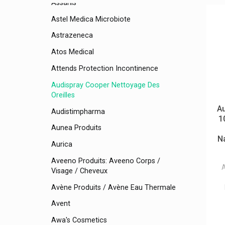
Assanis
Astel Medica Microbiote
Astrazeneca
Atos Medical
Attends Protection Incontinence
Audispray Cooper Nettoyage Des
Oreilles
A
Audistimpharma
1
Aunea Produits
Na
Aurica
Aveeno Produits: Aveeno Corps /
A
Visage / Cheveux
Avène Produits / Avène Eau Thermale
Avent
Awa's Cosmetics