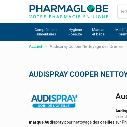
Aller
Allergan
au
Allergika
contenu
principal
Allpresan
Compléments
Hygiène
Maman
Matérie
Almased
alimentaires
- beauté
et bébé
prem
Almirall
Accueil
Audispray Cooper Nettoyage des Oreilles
Alphagem Gemmothérapie
Alphamega
Alpine Bouchons D'oreille
AUDISPRAY COOPER NETTOY
Alvityl
Anabox
Logo
Aud
Anaca3 Produits Minceur
Antihydral
Audis
Antistax
celle d
marque
Audispray
pour nettoyage des
oreilles
sur P
Api-Nature Produits Naturels