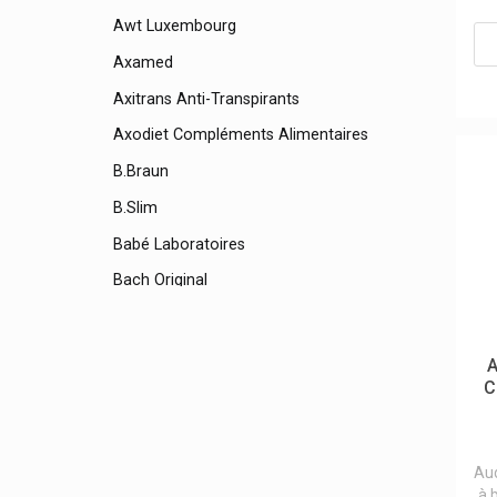
Awt Luxembourg
Axamed
Axitrans Anti-Transpirants
Axodiet Compléments Alimentaires
B.braun
B.slim
Babé Laboratoires
Bach Original
Bailleul Laboratoires
Bakel
A
C
Baldriparan
Balneum
Bano
Aud
à 