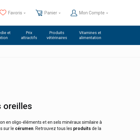
Favoris
Panier
Mon Compte
die et
Prix
Produits
Vitamines et
ntion
attractifs
vétérinaires
alimentation
 oreilles
on en oligo-éléments et en sels minéraux similaire à
s sur le
cérumen
. Retrouvez tous les
produits
de la