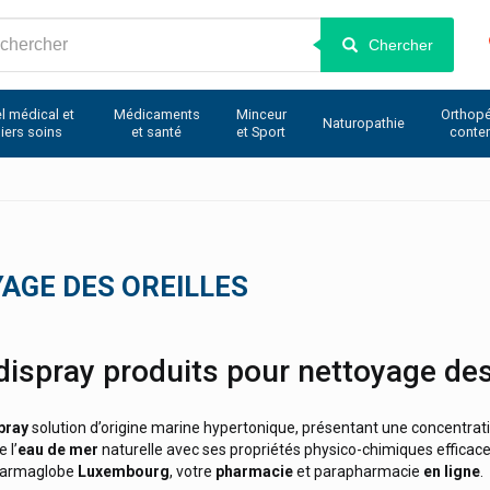
Chercher
l médical et
Médicaments
Minceur
Orthopé
Naturopathie
iers soins
et santé
et Sport
conte
AGE DES OREILLES
ispray produits pour nettoyage des
pray
solution d’origine marine hypertonique, présentant une concentrati
e l’
eau de mer
naturelle avec ses propriétés physico-chimiques efficace
harmaglobe
Luxembourg
, votre
pharmacie
et parapharmacie
en ligne
.