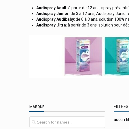
Apivita Cosmétique Naturelle
Audispray Adult
: à partir de 12 ans, spray prévent
Audispray Junior
: de 3 à 12 ans, Audispray Junior
Apoday Wepa
Audispray Audibaby
: de 0 à 3 ans, solution 100% n
Audispray Ultra
: à partir de 3 ans, solution pour 
Aponorm
Apothekers Original
Apricot Beauty Patches Et Pads
Aquatabs
Aragan
Arbasy Pharma
Ardoz Healthcare
Argiletz Argile
Arkopharma Arkogélules / Arkoroyal
FILTRES
MARQUE
Ascensia
aucun fil
Asid-Bonz