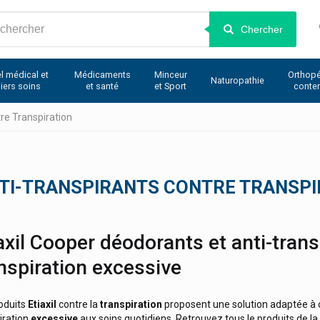
Chercher
l médical et
Médicaments
Minceur
Orthopé
Naturopathie
iers soins
et santé
et Sport
conte
tre Transpiration
NTI-TRANSPIRANTS CONTRE TRANSPI
axil Cooper déodorants et anti-trans
nspiration excessive
oduits
Etiaxil
contre la
transpiration
proposent une solution adaptée à c
iration
excessive
aux soins quotidiens. Retrouvez tous le produits de la