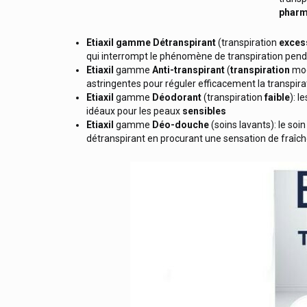
pharm
Ducray - Pierre Fabre
Etiaxil gamme Détranspirant
(transpiration
exces
Dulac
qui interrompt le phénomène de transpiration pend
Dulcis Health Science
Etiaxil
gamme
Anti-transpirant
(
transpiration
mod
astringentes pour réguler efficacement la transpir
Duracell
Etiaxil
gamme
Déodorant
(transpiration
faible
): l
idéaux pour les peaux
sensibles
Durex
Etiaxil
gamme
Déo-douche
(soins lavants): le so
Dynamedix
détranspirant en procurant une sensation de fraîche
E-Takescare Tucky Thermomètre
Ears 360 Santé Auditive
Eau De Quinton
Eau Precieuse
Ecrinal Ongles Asepta
Ecuphar
Eg