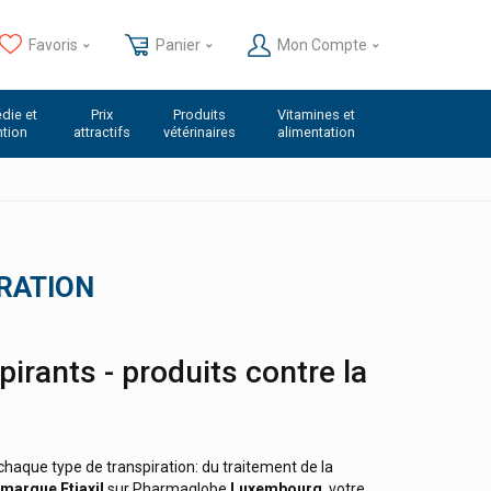
Favoris
Panier
Mon Compte
die et
Prix
Produits
Vitamines et
ntion
attractifs
vétérinaires
alimentation
RATION
pirants - produits contre la
haque type de transpiration: du traitement de la
marque
Etiaxil
sur Pharmaglobe
Luxembourg
, votre