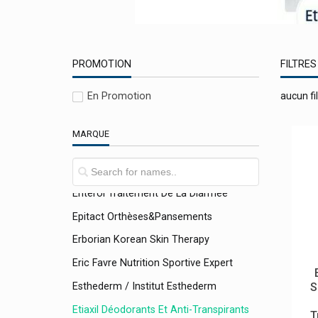
Eg Labo
Elgydium Soins Bucco-Dentaires
Elimax Contre Les Poux
PROMOTION
FILTRES
Elmex
En Promotion
aucun fil
Emser Sel Naturel Ems
Eneomey
MARQUE
Energetica Natura
Engelhard
Enterol Traitement De La Diarrhée
Epitact Orthèses&pansements
Erborian Korean Skin Therapy
Eric Favre Nutrition Sportive Expert
Esthederm / Institut Esthederm
S
Etiaxil Déodorants Et Anti-Transpirants
T