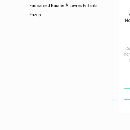
Farmamed Baume À Lèvres Enfants
Fazup
No
Febelcare
Febelco
Ferring Pharmaceuticals
Co
Fida Vet/elanco
nor
Fillmed Laboratoires
Filorga
Fisamed
Fittydent
Fixodent
Flaem
Flen Health Flen Pharma
Fluocaril Cosmétique Dentifrices Bi-