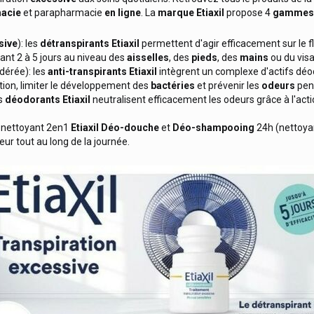
acie
et parapharmacie
en ligne
. La
marque
Etiaxil
propose 4
gammes
sive
): les
détranspirants
Etiaxil
permettent d'agir efficacement sur le f
ant 2 à 5 jours au niveau des
aisselles
, des
pieds
, des
mains
ou du vis
érée): les
anti-transpirants
Etiaxil
intègrent un complexe d'actifs déod
ation, limiter le développement des
bactéries
et prévenir les
odeurs
pen
es
déodorants
Etiaxil
neutralisent efficacement les odeurs grâce à l'acti
in nettoyant 2en1
Etiaxil
Déo-douche
et
Déo-shampooing
24h (nettoyan
ur tout au long de la journée.