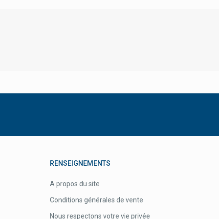
Fluorée
Fonscare
Footner
Forêt Huile À L'arnica
Forsee Line
Forté Pharma
Fortimel Nutricia
Frei Ol
Frio Pochettes
Frontline Antiparasitaires
RENSEIGNEMENTS
Fumouze
A propos du site
Galderma
Conditions générales de vente
Galenco Soins Bébés
Nous respectons votre vie privée
Gall Pharma