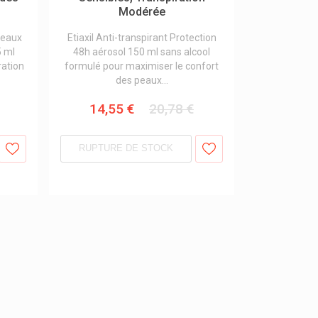
Modérée
peaux
Etiaxil Anti-transpirant Protection
5 ml
48h aérosol 150 ml sans alcool
ration
formulé pour maximiser le confort
des peaux...
14,55 €
20,78 €
RUPTURE DE STOCK