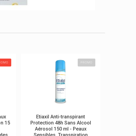
ROMO
PROMO
aux
Etiaxil Anti-transpirant
on 15
Protection 48h Sans Alcool
a
Aérosol 150 ml - Peaux
 des
Sensibles, Transpiration