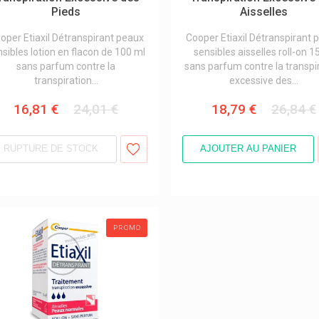
Pieds
Aisselles
oper Etiaxil Détranspirant peaux
Cooper Etiaxil Détranspirant 
nsibles lotion en flacon de 100 ml
sensibles aisselles roll-on 1
sans parfum contre la
sans parfum contre la transpi
transpiration...
excessive des...
16,81 €
24,01 €
18,79 €
26,84 €
RUPTURE DE STOCK
AJOUTER AU PANIER
PROMO