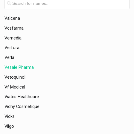
Ursapharm Hylo Evotears
Valcena
Vcsfarma
Vemedia
Verfora
Verla
Vesale Pharma
Vetoquinol
Vf Medical
Viatris Healthcare
Vichy Cosmétique
Vicks
Vilgo