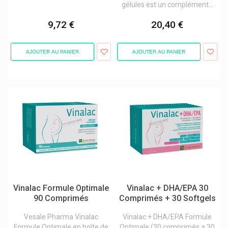
gélules est un complément...
Weber & Weber
9,72 €
20,40 €
Weleda Cosmétique Bio Naturelle
Wellion
AJOUTER AU PANIER
AJOUTER AU PANIER
Willem
Will Pharma
Wm Supplies
Wolf-Safco
Wondfo
Wörwag Pharma
Ypsomed
Yun Probiotherapy
Vinalac Formule Optimale
Vinalac + DHA/EPA 30
Zambon
90 Comprimés
Comprimés + 30 Softgels
Zein Pharma
Vesale Pharma Vinalac
Vinalac + DHA/EPA Formule
Zenophar
Formule Optimale en boîte de
Optimale (30 comprimés + 30