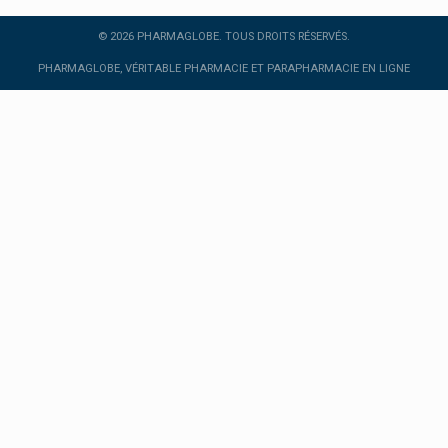
Instagram
© 2026 PHARMAGLOBE. TOUS DROITS RÉSERVÉS.
Twitter
PHARMAGLOBE, VÉRITABLE PHARMACIE ET PARAPHARMACIE EN LIGNE