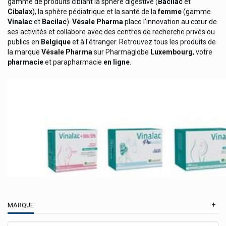
gamme de produits ciblant la sphère digestive (
Bacilac
et
Torm Thermomètres Et Tensiomètres
Cibalax
), la sphère pédiatrique et la santé de la
femme
(gamme
Vinalac
et
Bacilac
).
Vésale Pharma
place l'innovation au cœur de
Torriden Dive In Et Balanceful Soin Coréens
ses activités et collabore avec des centres de recherche privés ou
Toularynx Sirop Toux Qualiphar
publics en
Belgique
et à l'étranger. Retrouvez tous les produits de
la marque
Vésale Pharma
sur Pharmaglobe
Luxembourg
, votre
Trb Chemedica
pharmacie
et parapharmacie
en ligne
.
Trenker
Trommsdorff
Truvion Healthcare
Tvm Santé Animale
Twardy
Ucb Pharma
Umami Cosmetics
Upsa Produits
MARQUE
Urgo
Uriage Eau Thermale Uriage Bébé