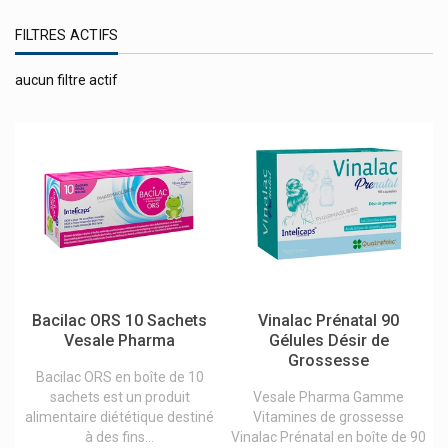
Virbac
FILTRES ACTIFS
Visioclean
Visomat
aucun filtre actif
Vista-Life Pharma
Visufarma
Vitalograph
Vital Proteins Collagène À Boire
Vitalp Swiss Bonbons
Vitanutrics
Vitry Accessoires Vernis Et Cosmétiques
Bacilac ORS 10 Sachets
Vinalac Prénatal 90
Vlsufarma International
Vesale Pharma
Gélules Désir de
Grossesse
Voltanatura Gel Gsk
Bacilac ORS en boîte de 10
sachets est un produit
Vesale Pharma Gamme
Vortex
alimentaire diététique destiné
Vitamines de grossesse
Vtm
à des fins...
Vinalac Prénatal en boîte de 90