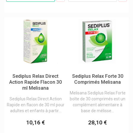
Nattou
Natugena
Naturalash Soins Regards
Natural Energy
Naturamedicatrix
Naturathéra
Neh Feet Produit Pieds
Neocare
Sediplus Relax Direct
Sediplus Relax Forte 30
Nestlé Nan Laits
Action Rapide Flacon 30
Comprimés Melisana
ml Melisana
Neutrogena
Melisana Sediplus Relax Forte
Sediplus Relax Direct Action
boîte de 30 comprimés est un
New Nordic Vitalco
Rapide en flacon de 30 ml pour
complément alimentaire à
Nexcare 3m
adultes et enfants à partir...
base de mélisse...
Nicorette Substitution Nicotinique
10,16 €
28,10 €
Nicotinell