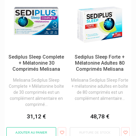
Mucos Pharma
Multi-Gyn Bioclin Soins Intimes
Multi-Mam
Musc Intime
Mustela Bébé Et Enfant Mustela Maternité
Sediplus Sleep Complete
Sediplus Sleep Forte +
My Health Nutraceutiques Innovants
+ Mélatonine 30
Mélatonine Adultes 80
Comprimés Melisana
Comprimés Melisana
Mylan
Nailfor
Melisana Sediplus Sleep
Melisana Sediplus Sleep Forte
Complete + Mélatonine boîte
+ mélatonine adultes en boîte
Nailner
de 30 comprimés est un
de 80 comprimés est un
complément alimentaire en
complément alimentaire...
Nano Supps
comprimé...
Nasanita
31,12 €
48,78 €
Naschlabor
Natalben Produits Grossesse Et Allaitement
AJOUTER AU PANIER
RUPTURE DE STOCK