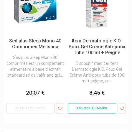
Minami Oméga-3
Minus 417 Cosmétique/-417
Miradent Hygiène Buccale Et Dentaire
Mithra
Sediplus Sleep Mono 40
Item Dermatologie K.O.
Mium Lab
Comprimés Melisana
Poux Gel Crème Anti-poux
Tube 100 ml + Peigne
Modilac Laits Infantiles En Poudre
Sediplus Sleep Mono 40
comprimés est un compément
Dispositif médical Item
Molnlycke Pansements Mepilex Mepitel
alimentaire à base d'extrait
Dermatologie K.O. Poux Gel
Mosquito
standardisé de valériane qui...
Crème Anti-poux tube de 100
ml + peigne, un...
Mouskito
20,07 €
8,45 €
Mousticare
Moustimug
RUPTURE DE STOCK
AJOUTER AU PANIER
Msd
Mucogyne Inconfort Intime
Mucolaxx Toux Productive Kosan Pharma