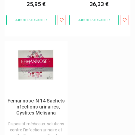
25,95 €
36,33 €
Nuque
Nurofen Médicaments Reckitt Benckiser
AJOUTER AU PANIER
AJOUTER AU PANIER
Nutergia
Nutreov Phyto-Nutraceutique
Nutri Expert Laboratoires Ineldea
Nutrilife
Nutrilon Lait Bébé Nutricia
Nutriphys Compléments
Nutritheke
Nuun Hydratation
Femannose-N 14 Sachets
- Infections urinaires,
Nuxe - Produits Visage Et Corps Nuxe
Cystites Melisana
Nvive Estomac Léger
Dispositif médicaux: solutions
Nycomed
contre l'infection urinaire et