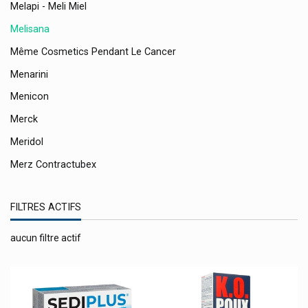
Melapi - Meli Miel
Melisana
Même Cosmetics Pendant Le Cancer
Menarini
Menicon
Merck
Meridol
Merz Contractubex
Merz Pharmaceuticals
FILTRES ACTIFS
Metagenics Compléments Alimentaires
Mibetec
aucun filtre actif
Midro
Milan
Miloa Produits Vétérinaires