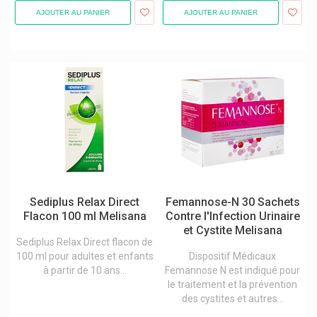
Niquitin Arrêter De Fumer
AJOUTER AU PANIER
AJOUTER AU PANIER
Nisita Hygiène Du Nez
Nobacter
Nobaglove Gants
Nobamed
Nocco
Norgine
Norsan Omega-3
Novalac Nutrition Infantile
Sediplus Relax Direct
Femannose-N 30 Sachets
Flacon 100 ml Melisana
Contre l'Infection Urinaire
Novartis
et Cystite Melisana
Sediplus Relax Direct flacon de
Novax Pharma
100 ml pour adultes et enfants
Dispositif Médicaux
Novo Nordisk
à partir de 10 ans...
Femannose N est indiqué pour
le traitement et la prévention
Novum Pharma
des cystites et autres...
Nuby