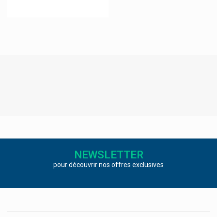
Pic Solution
Pierre Fabre Dermatologie
Pierre Fabre Medicament
Pierre Fabre Oral Care
Pilbox
Pileje Compléments Alimentaires
Pilos
Pistal
Plic Beauty
NEWSLETTER
Polidis
pour découvrir nos offres exclusives
Pontos
Powerbar
Pranarom Aromathérapie