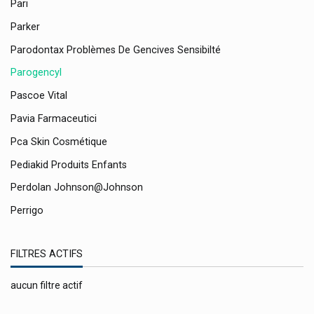
Pari
Parker
Parodontax Problèmes De Gencives Sensibilté
Parogencyl
Pascoe Vital
Pavia Farmaceutici
Pca Skin Cosmétique
Pediakid Produits Enfants
Perdolan Johnson@johnson
Perrigo
Perskindol Antidouleur Verfora
FILTRES ACTIFS
Pfizer
Pharinex
aucun filtre actif
Pharma Boulevard