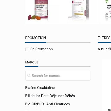
Bell Ânesse En Provence
Bellavie
Belvital
Ben & Anna
PROMOTION
FILTRES
Bepharbel
Bergland
En Promotion
aucun fil
Besins Healthcare
MARQUE
Betica
Better Toothbrush
Beurer
Biafine Cicabiafine
Billiebubs Petit-Déjeuner Bébés
Bio-Oil/bi-Oil Anti-Cicatrices
B