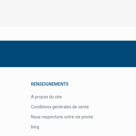
Blox
Blücher-Schering
Blumont
Bob Vyghen
Body Attack
Boehringer Ingelheim
Boiron Produits Homéopathiques
Bombastus
Bomedys
RENSEIGNEMENTS
Bonyplus
A propos du site
Bort Pedisoft, Climacare
Conditions générales de vente
Bota
Nous respectons votre vie privée
Breathe Righ
blog
Bronchicum Klosterfrau