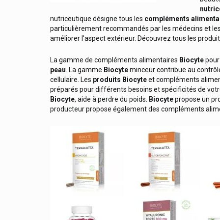
nutri
Bano
nutriceutique désigne tous les
compléments alimenta
particulièrement recommandés par les médecins et les
Barburys Rasage Hommes
améliorer l'aspect extérieur. Découvrez tous les produ
Bauerfeind
La gamme de compléments alimentaires
Biocyte
pour
Bausch & Lomb
peau
. La gamme
Biocyte
minceur contribue au contrôl
Bayer
cellulaire. Les
produits
Biocyte
et compléments alimenta
préparés pour différents besoins et spécificités de vot
Bayer Bepanthen, Bepanthol
Biocyte
, aide à perdre du poids.
Biocyte
propose un pro
producteur propose également des compléments alime
Bd
Be-Life / Bio-Life Compléments
Beauty Made Easy Baume À Lèvres
Beauty Of Joseon Produits
Cosmétiques Coréens
Beehub Miel / Propolis / Pollen
Beiersdorf
Belice Solides Bio