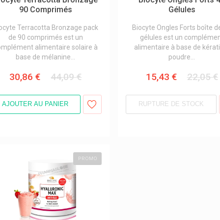
90 Comprimés
Gélules
ocyte Terracotta Bronzage pack
Biocyte Ongles Forts boîte d
de 90 comprimés est un
gélules est un compléme
omplément alimentaire solaire à
alimentaire à base de kérat
base de mélanine...
poudre...
30,86 €
44,09 €
15,43 €
22,05 €
AJOUTER AU PANIER
RUPTURE DE STOCK
PROMO