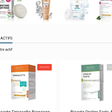
 ACTIFS
tre actif
PROMO
P
iocyte Terracotta Bronzage
Biocyte Ongles Forts 