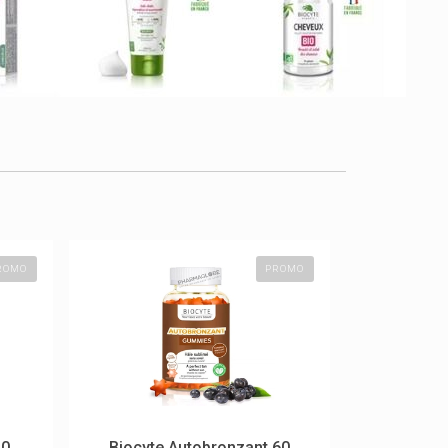
ROMO
PROMO
40
Biocyte Autobronzant 60