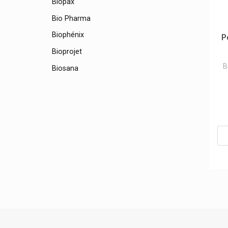
Biopax
Bio Pharma
Biophénix
P
Bioprojet
B
Biosana
Biosolis Produits Solaires Biologiques
Biosynex
Biosyn Produits
Biotechusa Produits
Biotene
Bioticas Silicium Organique G5
Bioxtra Sécheresse Buccale
Bite Away Appareil Démangeaisons
Blend-A-Dent