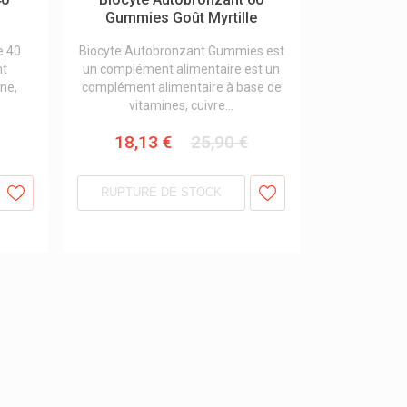
Gummies Goût Myrtille
e 40
Biocyte Autobronzant Gummies est
nt
un complément alimentaire est un
ine,
complément alimentaire à base de
vitamines, cuivre...
18,13 €
25,90 €
RUPTURE DE STOCK