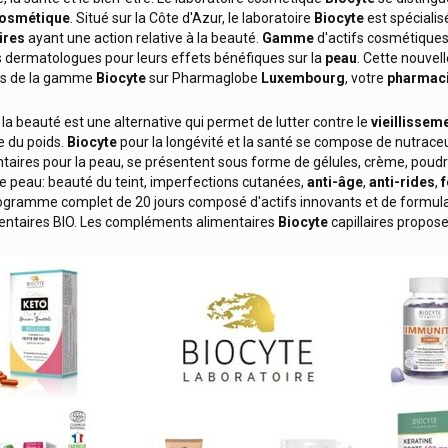
cosmétique
. Situé sur la Côte d'Azur, le laboratoire
Biocyte
est spécialis
ires
ayant une action relative à la beauté.
Gamme
d'actifs cosmétiques 
 dermatologues pour leurs effets bénéfiques sur la
peau
. Cette nouvel
its de la gamme
Biocyte
sur Pharmaglobe
Luxembourg
, votre
pharmac
 la beauté est une alternative qui permet de lutter contre le
vieillissem
e du poids.
Biocyte
pour la longévité et la santé se compose de nutraceut
ires pour la peau, se présentent sous forme de gélules, crème, poudre
re peau: beauté du teint, imperfections cutanées,
anti-âge
,
anti-rides
,
gramme complet de 20 jours composé d'actifs innovants et de formulat
ntaires BIO. Les compléments alimentaires
Biocyte
capillaires propos