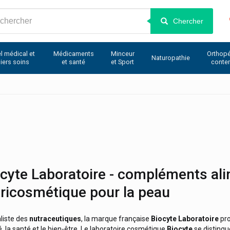
Chercher
l médical et
Médicaments
Minceur
Orthopé
Naturopathie
iers soins
et santé
et Sport
conte
cyte Laboratoire - compléments ali
ricosmétique pour la peau
liste des
nutraceutiques
, la marque française
Biocyte Laboratoire
pro
, la santé et le bien-être. Le laboratoire cosmétique
Biocyte
se distingu