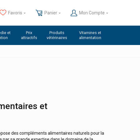
Favoris
Panier
Mon Compte
die et
Prix
Produits
Vitamines et
ntion
attractifs
vétérinaires
alimentation
mentaires et
pose des compléments alimentaires naturels pour la
e par sa grande expertise dans le domaine de la