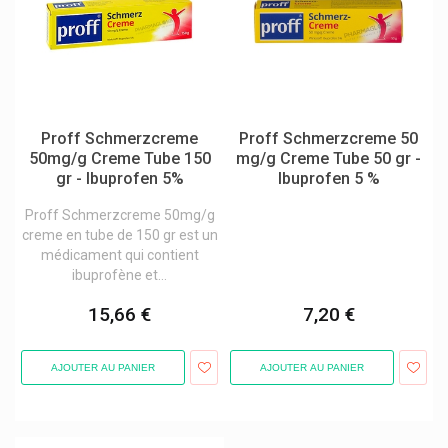
Dr Loges
Ducray - Pierre Fabre
Dulac
Dulcis Health Science
Proff Schmerzcreme
Proff Schmerzcreme 50
Duracell
50mg/g Creme Tube 150
mg/g Creme Tube 50 gr -
gr - Ibuprofen 5%
Ibuprofen 5 %
Durex
Proff Schmerzcreme 50mg/g
Dynamedix
creme en tube de 150 gr est un
E-Takescare Tucky Thermomètre
médicament qui contient
ibuprofène et...
Ears 360 Santé Auditive
15,66 €
7,20 €
Eau De Quinton
Eau Precieuse
AJOUTER AU PANIER
AJOUTER AU PANIER
Ecrinal Ongles Asepta
Ecuphar
Eg