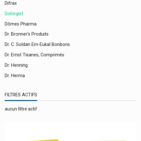
Difrax
Dolorgiet
Dômes Pharma
Dr. Bronner's Produits
Dr. C. Soldan Em-Eukal Bonbons
Dr. Ernst Tisanes, Comprimés
Dr. Henning
Dr. Herma
Dr. Jacob's
FILTRES ACTIFS
Dr. Junghans
Dr. Pfleger Arzneimittel
aucun filtre actif
Dr. Rudolf Liebe Ajona
Dr. Willmar Schwabe
Dr. Wolff