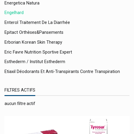
Energetica Natura
Engelhard
Enterol Traitement De La Diarrhée
Epitact Orthèses&pansements
Erborian Korean Skin Therapy
Eric Favre Nutrition Sportive Expert
Esthederm / Institut Esthederm
Etiaxil Déodorants Et Anti-Transpirants Contre Transpiration
Etixx
FILTRES ACTIFS
Eubos Produits
Eucerin Dermo-Cosmétique
aucun filtre actif
Eumedica
Eureka Care
Eureka Pharma