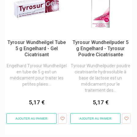
Euro Form
Eurogenerics
Evian
Ex Aequa Foot Care
Tyrosur Wundheilgel Tube
Tyrosur Wundheilpuder 5
Excilor Mycose Pieds Et Ongles Verrues
5 g Engelhard - Gel
g Engelhard - Tyrosur
Cicatrisant
Poudre Cicatrisante
F-Press
Engelhard Tyrosur Wundheilgel
Tyrosur Wundheilpuder poudre
Fagron
en tube de 5 g est un
cicatrisante hydrosoluble à
Farmamed Baume À Lèvres Enfants
médicament pour traiter les
base de lactose est un
petites plaies...
médicament pour le
Fazup
traitement des...
Febelcare
5,17 €
5,17 €
Febelco
Ferring Pharmaceuticals
AJOUTER AU PANIER
AJOUTER AU PANIER
Fida Vet/elanco
Fillmed Laboratoires