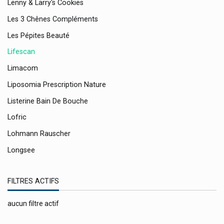
Lenny & Larry's Cookies
Les 3 Chênes Compléments
Les Pépites Beauté
Lifescan
Limacom
Liposomia Prescription Nature
Listerine Bain De Bouche
Lofric
Lohmann Rauscher
Longsee
Louis Widmer Cosmétique
FILTRES ACTIFS
Luccenza Skincare
Lunettes
aucun filtre actif
Luxéol (luxeol) Produits Cheveux