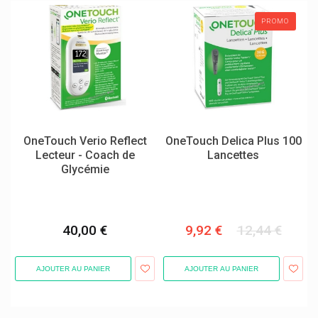
M&m
PROMO
Madaus Médicaments
Magnecaps Magnésium
Mama Natura Médicaments Homéopatiques Enfants
Manix
Marque Verte
OneTouch Verio Reflect
OneTouch Delica Plus 100
Mars
Lecteur - Coach de
Lancettes
Glycémie
Marvis Dentifrices
Masque
Matchstick Monkey Dentition
40,00 €
9,92 €
12,44 €
Mbrace Orifarm Health
Mcm Klosterfrau
AJOUTER AU PANIER
AJOUTER AU PANIER
Mead Johnson Nutrition
Meda