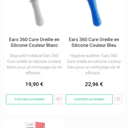
Engelhard
Enterol Traitement De La Diarrhée
Epitact Orthèses&pansements
Erborian Korean Skin Therapy
Ears 360 Cure Oreille en
Ears 360 Cure Oreille en
Eric Favre Nutrition Sportive Expert
Silicone Couleur Blanc
Silicone Couleur Bleu
Esthederm / Institut Esthederm
Dispositif médical Ears 360
Hygiène auditive: Ears 360
Cure oreille en silicone couleur
Cure oreille en silicone couleur
Etiaxil Déodorants Et Anti-Transpirants Contre Transpiration
blanc pour un nettoyage sûr et
bleu pour un nettoyage sûr et
Etixx
efficace...
efficace...
Eubos Produits
19,90 €
22,96 €
Eucerin Dermo-Cosmétique
Eumedica
AJOUTER AU PANIER
AJOUTER AU PANIER
Eureka Care
Eureka Pharma
Euro Form