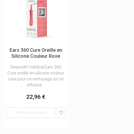
Eurogenerics
Evian
Ex Aequa Foot Care
Excilor Mycose Pieds Et Ongles Verrues
F-Press
Ears 360 Cure Oreille en
Silicone Couleur Rose
Fagron
Dispositif médical Ears 360
Farmamed Baume À Lèvres Enfants
Cure oreille en silicone couleur
Fazup
rose pour un nettoyage sûr et
efficace...
Febelcare
22,96 €
Febelco
Ferring Pharmaceuticals
RUPTURE DE STOCK
Fida Vet/elanco
Fillmed Laboratoires