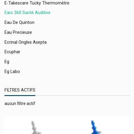
E-Takescare Tucky Thermomètre
Ears 360 Santé Auditive
Eau De Quinton
Eau Precieuse
Ecrinal Ongles Asepta
Ecuphar
Eg
Eg Labo
Elgydium Soins Bucco-Dentaires
FILTRES ACTIFS
Elimax Contre Les Poux
Elmex
aucun filtre actif
Emser Sel Naturel Ems
Eneomey
Energetica Natura