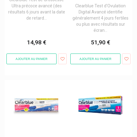
Dexcom Taux De Glucose
Ultra précoce avancé (des
Clearblue Test d'Ovulation
Dg Pharma
résultats 6 jours avant la date
Digital Avancé identifie
de retard...
généralement 4 jours fertiles
Dhc
ou plus avec résultats sur
écran...
Dhu
Diagonal
14,98 €
51,90 €
Die Lakritzerie
AJOUTER AU PANIER
AJOUTER AU PANIER
Diet World
Difrax
Dolorgiet
Dômes Pharma
Dr. Bronner's Produits
Dr. C. Soldan Em-Eukal Bonbons
Dr. Ernst Tisanes, Comprimés
Dr. Henning