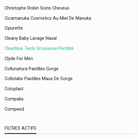
Christophe Robin Soins Cheveux
Cicamanuka Cosmetics Au Miel De Manuka
Cipurette
Cleany Baby Lavage Nasal
Clearblue Tests Grossesse/fertilité
Clyde For Men
Collunatura Pastilles Gorge
Collutabs Pastilles Maux De Gorge
Coloplast
Compalia
Compeed
Conod
FILTRES ACTIFS
Contralco