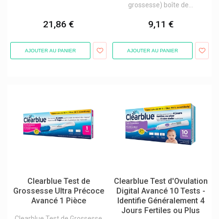
grossesse) boîte de...
Dermagiq
21,86 €
9,11 €
Derma Globe
Dermatix
AJOUTER AU PANIER
AJOUTER AU PANIER
Dermeal
Dermo Care
Dermocrem
Dermophil Mains Et Lèvres
Desen
Desma
Des Mannequins
Dettol
Clearblue Test de
Clearblue Test d'Ovulation
Deumavan
Grossesse Ultra Précoce
Digital Avancé 10 Tests -
Avancé 1 Pièce
Identifie Généralement 4
Devesa Dr. Reingraber
Jours Fertiles ou Plus
Clearblue Test de Grossesse