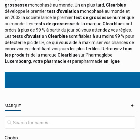
Cbx Medical
grossesse
monophasé au monde. Un an plus tard,
Clearblue
développe le premier
test d'ovulation
monophasé au monde et
Cefak
en 2003 la société lance le premier
test de grossesse
numérique
au monde. Les
tests de grossesse
de la marque
Clearblue
sont
Celtivet
précis à plus de 99 % à partir du jour où vous attendez vos règles.
Cenexi
Les
tests d'ovulation
Clearblue
sont fiables à au moins 99 % pour
détecter le pic de LH, ce qui vous aide à maximiser vos chances de
Cerave Produits Cosmétiques
concevoir en identifiant vos jours les plus fertiles. Retrouvez
tous
les produits
de la marque
Clearblue
sur Pharmaglobe
Ceres Pharma
Luxembourg
, votre
pharmacie
et parapharmacie
en ligne
.
Certmedica International
Cetaphil
Ceva
Château Rouge Cosmétiques
MARQUE
Cheplapharm
Chiefs
China-Oel Hubner Bio-Diät
Chobix