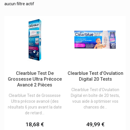
Contrel
aucun filtre actif
Convatec
Conveen
Cooper
Cooperation Pharmaceutique Francaise
Corega
Corsodyl
Cottony Couches Bébé
Clearblue Test De
Clearblue Test d'Ovulation
Credophar
Grossesse Ultra Précoce
Digital 20 Tests
Avancé 2 Pièces
Crescina
Clearblue Test d'Ovulation
Clearblue Test de Grossesse
Digital en boîte de 20 tests,
Curaprox Soins Dentaires Suisse Premium
Ultra précoce avancé (des
vous aide à optimiser vos
Cyclotest
résultats 6 jours avant la date
chances de...
de retard...
Cysellia
18,68 €
49,99 €
Dafalgan Upsa