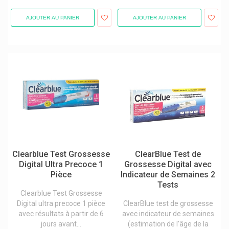
Daflon 500 Mg Servier
AJOUTER AU PANIER
AJOUTER AU PANIER
Darphin Cosmétique
Deba Pharma Compléments Alimentaires
Defatyl
Delical Boissons, Crèmes, Biscuits
Delpharm Gaillard
Densmore Laboratoires
Dentaid Perio Aid / Vitis / Interprox / Halita
Dentalbel
Clearblue Test Grossesse
ClearBlue Test de
Dental Care Paw Patrol
Digital Ultra Precoce 1
Grossesse Digital avec
Pièce
Indicateur de Semaines 2
Dentinox
Tests
Dépile Argile
Clearblue Test Grossesse
Digital ultra precoce 1 pièce
ClearBlue test de grossesse
Depot The Male Tools
avec résultats à partir de 6
avec indicateur de semaines
jours avant...
(estimation de l'âge de la
Deprophar