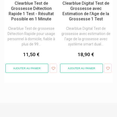
Clearblue Test de
Clearblue Digital Test de
Dr. Herma
Grossesse Détection
Grossesse avec
Dr. Jacob's
Rapide 1 Test - Résultat
Estimation de l’Age de la
Possible en 1 Minute
Grossesse 1 Test
Dr. Junghans
Clearblue Test de grossesse
Clearblue Digital Test de
Dr. Pfleger Arzneimittel
Détection Rapide pour usage
grossesse avec estimation de
Dr. Rudolf Liebe Ajona
personnel à domicile, fiable à
l’age de la grossesse avec
plus de 99...
système smart dual...
Dr. Willmar Schwabe
11,50 €
18,90 €
Dr. Wolff
Dr Loges
AJOUTER AU PANIER
AJOUTER AU PANIER
Ducray - Pierre Fabre
Dulac
Dulcis Health Science
Duracell
Durex
Dynamedix