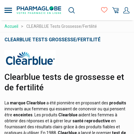
Bronchicum Klosterfrau
Aller
au
Bronchostop
contenu
Bsn Medical
principal
Compléments alimentaires
Accueil
CLEARBLUE Tests Grossesse/Fertilité
Caelo
Hygiène - beauté
CLEARBLUE TESTS GROSSESSE/FERTILITÉ
Calmosine Laboratoires Laudavie
Maman et bébé
Canestene Bayer - Mycoses
Logo
Matériel médical et premiers soins
Canina
Médicaments et santé
Cantabria Labs Heliocare
Clearblue tests de grossesse et
Minceur et Sport
Care Plus Produits
de fertilité
Carmex
Naturopathie
Caudalie Visage & Corps
Orthopédie et contention
La
marque
Clearblue
a été pionnière en proposant des
produits
innovants aux femmes qui essaient de concevoir ou qui pensent
Cavaillès Rogé Hygiène Corporelle
Prix attractifs
être
enceintes
. Les produits
Clearblue
aident les femmes à
Cb12 Haleine Fraîche
obtenir des réponses et à gérer leur
santé reproductive
en
Produits vétérinaires
fournissant des résultats clairs grâce à des produits fiables et
Cbf Medical
pratiques à utiliser. En 1988,
Clearblue
a lancé le premier
test de
Vitamines et alimentation