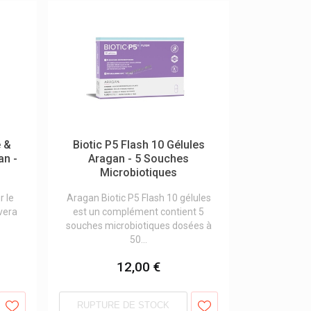
 &
Biotic P5 Flash 10 Gélules
an -
Aragan - 5 Souches
Microbiotiques
 le
Aragan Biotic P5 Flash 10 gélules
 vera
est un complément contient 5
souches microbiotiques dosées à
50...
12,00 €
RUPTURE DE STOCK