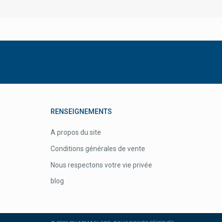
Ben & Anna
Bepharbel
Bergland
Besins Healthcare
Betica
Better Toothbrush
Beurer
RENSEIGNEMENTS
Biafine Cicabiafine
A propos du site
Billiebubs Petit-Déjeuner Bébés
Conditions générales de vente
Bio-Oil/bi-Oil Anti-Cicatrices
Nous respectons votre vie privée
Biocodex Benelux
blog
Biocure
Biocyte Compléments