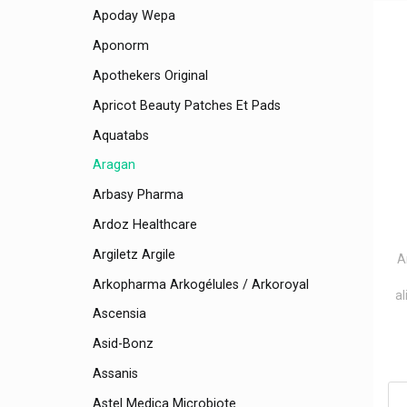
Apoday Wepa
Aponorm
Apothekers Original
Apricot Beauty Patches Et Pads
Aquatabs
Aragan
Arbasy Pharma
Ardoz Healthcare
Argiletz Argile
A
Arkopharma Arkogélules / Arkoroyal
a
Ascensia
Asid-Bonz
Assanis
Astel Medica Microbiote