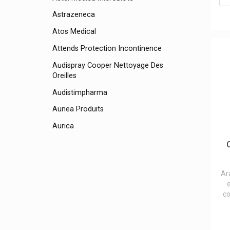
Astrazeneca
Atos Medical
Attends Protection Incontinence
Audispray Cooper Nettoyage Des
Oreilles
Audistimpharma
Aunea Produits
Aurica
Aveeno Produits: Aveeno Corps /
Visage / Cheveux
Avène Produits / Avène Eau Thermale
Ar
Avent
co
Awa's Cosmetics
Awt Luxembourg