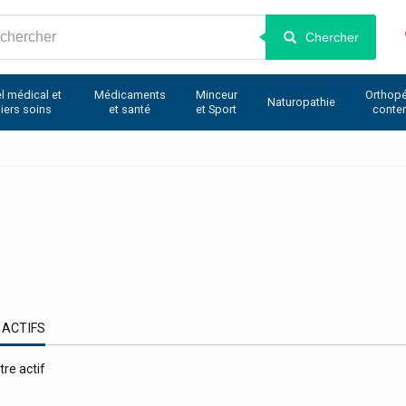
Chercher
l médical et
Médicaments
Minceur
Orthopé
Naturopathie
iers soins
et santé
et Sport
conte
 ACTIFS
tre actif