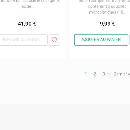
mentaire qui associe le collagène,
est un complément aliment
l'acide...
contenant 2 souches
microbiotiques (18...
41,90 €
9,99 €
RUPTURE DE STOCK
AJOUTER AU PANIER
ation
Page
1
Page
2
Page
3
Page
››
Dernière
Dernier 
courante
suivante
page