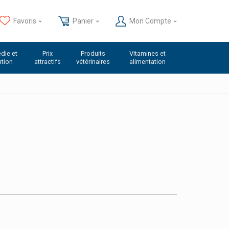
Favoris
Panier
Mon Compte
die et
Prix
Produits
Vitamines et
ntion
attractifs
vétérinaires
alimentation