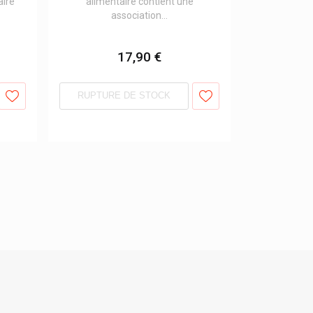
aire
alimentaire contient une
association...
17,90 €
RUPTURE DE STOCK
»