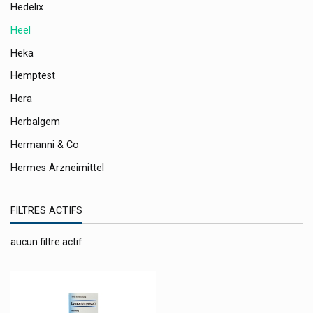
Hedelix
Heel
Heka
Hemptest
Hera
Herbalgem
Hermanni & Co
Hermes Arzneimittel
Hermesetas Édulcorants Artificiels
FILTRES ACTIFS
Hevert Produits
Hexal
aucun filtre actif
Hlh Biopharma
Hofmann & Sommer
Horus Pharma