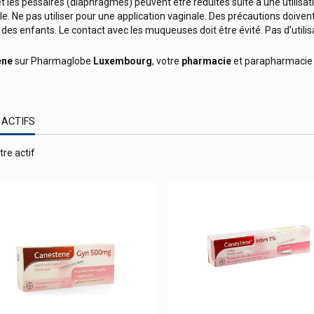
s et les pessaires (diaphragmes) peuvent être réduites suite à une util
e. Ne pas utiliser pour une application vaginale. Des précautions doivent
e des enfants. Le contact avec les muqueuses doit être évité. Pas d’utili
ene
sur Pharmaglobe
Luxembourg
, votre
pharmacie
et parapharmaci
 ACTIFS
tre actif