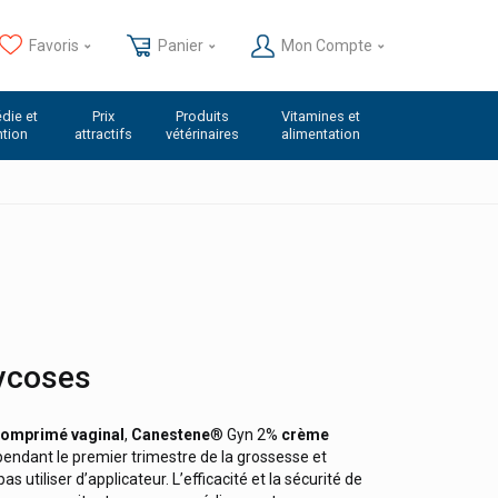
Favoris
Panier
Mon Compte
die et
Prix
Produits
Vitamines et
ntion
attractifs
vétérinaires
alimentation
ycoses
omprimé vaginal
,
Canestene
® Gyn 2%
crème
pendant le premier trimestre de la grossesse et
s utiliser d’applicateur. L’efficacité et la sécurité de