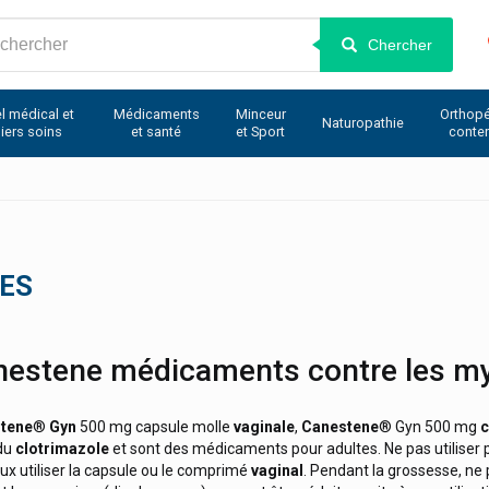
Chercher
l médical et
Médicaments
Minceur
Orthopé
Naturopathie
iers soins
et santé
et Sport
conte
ES
nestene médicaments contre les m
tene
®
Gyn
500 mg capsule molle
vaginale
,
Canestene
® Gyn 500 mg
c
 du
clotrimazole
et sont des médicaments pour adultes. Ne pas utiliser 
eux utiliser la capsule ou le comprimé
vaginal
. Pendant la grossesse, ne pa