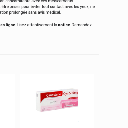
isation concomitante avec ces médicaments.
 être prises pour éviter tout contact avec les yeux, ne
sation prolongée sans avis médical.
e
en ligne
. Lisez attentivement la
notice
. Demandez