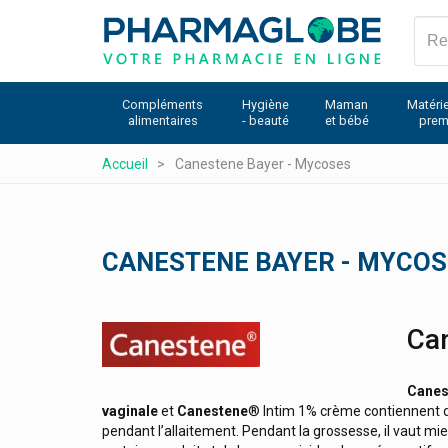
Biosolis Produits Solaires Biologiques
Aller
au
Biosynex
contenu
Biosyn Produits
principal
Biotechusa Produits
Compléments
Hygiène
Maman
Matérie
alimentaires
- beauté
et bébé
prem
Biotene
Accueil
Canestene Bayer - Mycoses
Bioticas Silicium Organique G5
Bioxtra Sécheresse Buccale
Bite Away Appareil Démangeaisons
CANESTENE BAYER - MYCOS
Blend-A-Dent
Blox
Blücher-Schering
Logo
Ca
Blumont
Canes
Bob Vyghen
vaginale
et
Canestene
® Intim 1% crème contiennent
Body Attack
pendant l’allaitement. Pendant la grossesse, il vaut mi