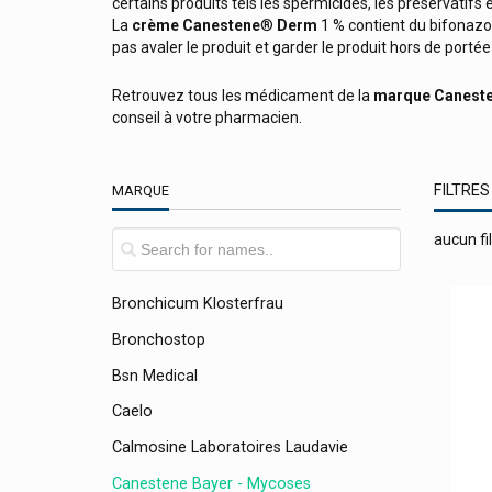
certains produits tels les spermicides, les préservatif
Boehringer Ingelheim
La
crème
Canestene
®
Derm
1 % contient du bifonazol
pas avaler le produit et garder le produit hors de porté
Boiron Produits Homéopathiques
Bombastus
Retrouvez tous les médicament de la
marque
Canest
conseil à votre pharmacien.
Bomedys
Bonyplus
FILTRES
MARQUE
Bort Pedisoft, Climacare
Bota
aucun fil
Breathe Righ
Bronchicum Klosterfrau
Bronchostop
Bsn Medical
Caelo
Calmosine Laboratoires Laudavie
Canestene Bayer - Mycoses