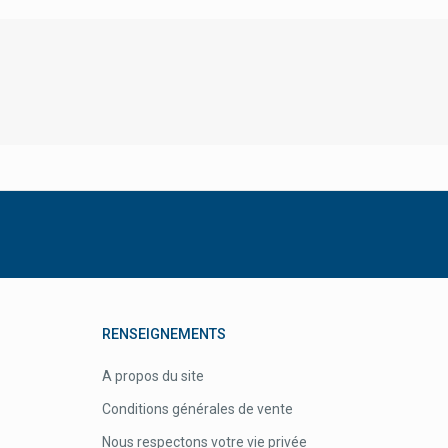
Clyde For Men
Collunatura Pastilles Gorge
Collutabs Pastilles Maux De Gorge
Coloplast
Compalia
Compeed
Conod
Contralco
Contrel
Convatec
Conveen
RENSEIGNEMENTS
Cooper
A propos du site
Cooperation Pharmaceutique Francaise
Conditions générales de vente
Corega
Nous respectons votre vie privée