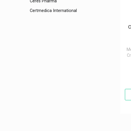
Ceres Pharma
Certmedica International
Cetaphil
C
Ceva
Château Rouge Cosmétiques
Cheplapharm
M
Cr
Chiefs
Chobix
Christophe Robin Soins Cheveux
Cicamanuka Cosmetics Au Miel De
Manuka
Cipurette
Cleany Baby Lavage Nasal
Clearblue Tests Grossesse/fertilité