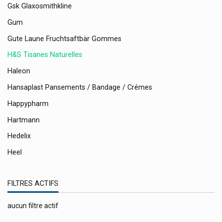
Gsk Glaxosmithkline
Gum
Gute Laune Fruchtsaftbär Gommes
H&s Tisanes Naturelles
Haleon
Hansaplast Pansements / Bandage / Crémes
Happypharm
Hartmann
Hedelix
Heel
Heka
FILTRES ACTIFS
Hemptest
Hera
aucun filtre actif
Herbalgem