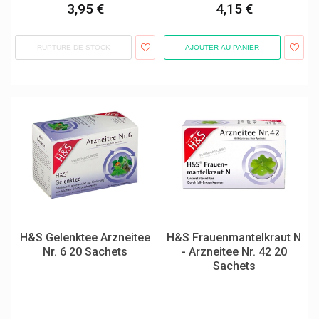
3,95 €
4,15 €
Jaldes
Johnson & Johnson
RUPTURE DE STOCK
AJOUTER AU PANIER
Joone Paris
K-Youty Korean Cosmetics
Kamillosan
Karo Pharma
Kea Soins Capillaires
Kela
Kelo-Cote Traitements Cicatrices
Kenvue
H&S Gelenktee Arzneitee
H&S Frauenmantelkraut N
Keravit
Nr. 6 20 Sachets
- Arzneitee Nr. 42 20
Sachets
Kingfa
Klorane