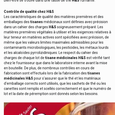
bien-être se trouve dans une tasse de thé
H&S
fumante.
Frei Ol
Contrôle de qualité chez H&S
Frio Pochettes
Les caractéristiques de qualité des matières premières et des
emballages des
tisanes
médicinaux sont définies avec précision
Frontline Antiparasitaires
dans un cahier des charges
H&S
soigneusement préparé. Les
Fumouze
matières premières végétales à utiliser et les exigences relatives à
leur teneur en matières actives sont spécifiées avec précision, de
Galderma
même que les valeurs limites maximales admissibles pour les
contaminants microbiologiques, les pesticides, les métaux lourds
Galenco Soins Bébés
et les alcaloïdes pyrrolizidiniques. Le respect du cahier des
Gall Pharma
charges de chaque lot de
tisane médicinales
H&S
est vérifié tant
chez le fournisseur que dans le laboratoire interne avant la mise
Gants
en bouteille. De plus, de nombreux contrôles en cours de
Garance Lingerie/maillots De Bain
fabrication sont effectués lors de la fabrication des
tisanes
médicinales H&S
pour s'assurer que le thé et les matériaux
Garancia Cosmétique Visage / Corps
d'emballage corrects sont utilisés, que les sachets de thé ou les
canettes sont remplis et scellés correctement et que le numéro de
Gehwol Produits Pieds
lot et la date de péremption sont donnés selon les besoins.
Gerdoff
Get Plugged