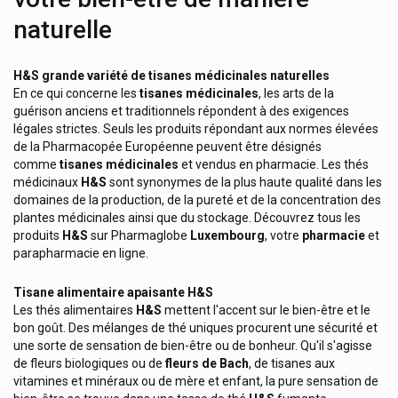
Fillmed Laboratoires
naturelle
Filorga
Fisamed
H&S grande variété de tisanes médicinales naturelles
En ce qui concerne les
tisanes médicinales
, les arts de la
Fittydent
guérison anciens et traditionnels répondent à des exigences
Fixodent
légales strictes. Seuls les produits répondant aux normes élevées
de la Pharmacopée Européenne peuvent être désignés
Flaem
comme
tisanes médicinales
et vendus en pharmacie. Les thés
médicinaux
H&S
sont synonymes de la plus haute qualité dans les
Flen Health Flen Pharma
domaines de la production, de la pureté et de la concentration des
Fluocaril Cosmétique Dentifrices Bi-Fluorée
plantes médicinales ainsi que du stockage. Découvrez tous les
produits
H&S
sur Pharmaglobe
Luxembourg
, votre
pharmacie
et
Fonscare
parapharmacie en ligne.
Footner
Tisane alimentaire apaisante H&S
Forêt Huile À L'arnica
Les thés alimentaires
H&S
mettent l'accent sur le bien-être et le
bon goût. Des mélanges de thé uniques procurent une sécurité et
Forsee Line
une sorte de sensation de bien-être ou de bonheur. Qu'il s'agisse
Forté Pharma
de fleurs biologiques ou de
fleurs de Bach
, de tisanes aux
vitamines et minéraux ou de mère et enfant, la pure sensation de
Fortimel Nutricia