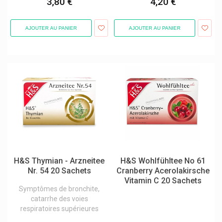
3,80 €
4,20 €
Innoxa Laboratoires
Insectcare
AJOUTER AU PANIER
AJOUTER AU PANIER
Insect Ecran Cooper
Intact Bonbons Au Dextrose
Intervet
Intextred
Ioma Cosmétique Personnalisée
Ipsen
Isdin
Isla Pastilles Engelhard
H&S Thymian - Arzneitee
H&S Wohlfühltee No 61
Isn Ineldéa
Nr. 54 20 Sachets
Cranberry Acerolakirsche
Vitamin C 20 Sachets
Isodent Soins Bucco-Dentaires
Symptômes de bronchite,
catarrhe des voies
Item
respiratoires supérieures
Ixx Pharma Produits