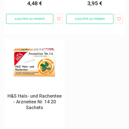
Klosterfrau Melissengeist
4,48 €
3,95 €
Knobivital Naturheilmittel Gmbh
Kohler Pharma
AJOUTER AU PANIER
AJOUTER AU PANIER
Kreussler & Co
Kt Tape
Kukident
Kuracilo
Kuraci Pharma
Kytta
L'occitane
Labcatal
H&S Hals- und Rachentee
- Arzneitee Nr. 14 20
Labo Life
Sachets
Laboratoire Altho
Laboratoire Dissolvurol