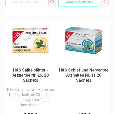
Hydratis Tube - Hydratation
RUPTURE DE STOCK
AJOUTER AU PANIER
Hyfac
Hyperoil Guérison Des Plaies
Hypo-A Premium Orthomolekularia
Iana Articulations
Ice Power
Icf
Identites Gelpro
Identitiés
H&S Salbeiblätter -
H&S Schlaf und Nerventee
Arzneitee Nr. 26, 20
Arzneitee Nr. 11 20
Illa
Sachets
Sachets
Inava Brosse À Dents
H+S Salbeiblätter - Arzneitee
Inebios
Nr. 26 en boîte de 20 sachets
pour soulager les légers
Infectopharm
inconforts...
Inlead