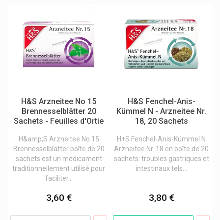
Hermanni & Co
Hermes Arzneimittel
Hermesetas Édulcorants Artificiels
Hevert Produits
Hexal
Hlh Biopharma
H&S Arzneitee No 15
H&S Fenchel-Anis-
Hofmann & Sommer
Brennesselblätter 20
Kümmel N - Arzneitee Nr.
Sachets - Feuilles d'Ortie
18, 20 Sachets
Horus Pharma
H&amp;S Arzneitee No 15
H+S Fenchel-Anis-Kümmel N
Hospilux
Brennesselblätter boîte de 20
Arzneitee Nr. 18 en boîte de 20
Hra Pharma
sachets est un médicament
sachets: troubles gastriques et
traditionnellement utilisé pour
intestinaux tels...
Hsn Health Science Et Nutrition
faciliter...
Hübner Naturarzneimittel
3,60 €
3,80 €
Hydrachim