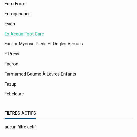
Euro Form
Eurogenerics
Evian
Ex Aequa Foot Care
Excilor Mycose Pieds Et Ongles Verrues
F-Press
Fagron
Farmamed Baume À Lèvres Enfants
Fazup
Febelcare
Febelco
FILTRES ACTIFS
Ferring Pharmaceuticals
Fida Vet/elanco
aucun filtre actif
Fillmed Laboratoires