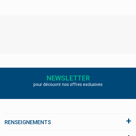
The Women Circle - Ménopause
Thrace Group
Thuasne
Tickless Pet Répulsif À Ultrasons
Tilman & Biolys Produits À Base De Plantes
Tippys
Tonipharm
NEWSLETTER
Topicrem Produits Cosmétiques
pour découvrir nos offres exclusives
Torm Thermomètres Et Tensiomètres
Torriden Dive In Et Balanceful Soin Coréens
Toularynx Sirop Toux Qualiphar
Trb Chemedica
RENSEIGNEMENTS
Trenker
A propos du site