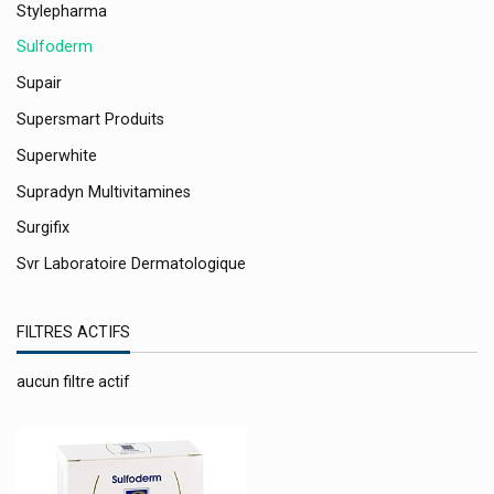
Stylepharma
Sulfoderm
Supair
Supersmart Produits
Superwhite
Supradyn Multivitamines
Surgifix
Svr Laboratoire Dermatologique
Swiss Medical Food
FILTRES ACTIFS
Symbiosys Biocodex Produits
Synergia Apotex D-Stress
aucun filtre actif
Synformulas
Takeda
Tantills Kosan Pharma