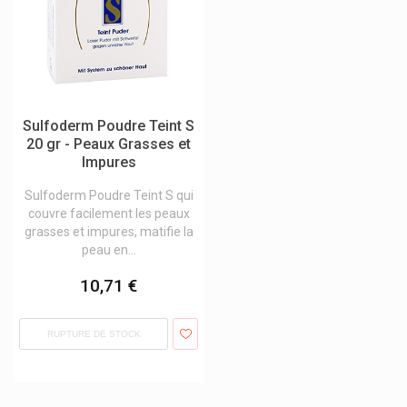
Taoasis
Teeth Bright
Tempo
Tena Produits D'incontinence
Sulfoderm Poudre Teint S
Teofarma
20 gr - Peaux Grasses et
Impures
Teva
Sulfoderm Poudre Teint S qui
The Boo Family Brosse Dents
couvre facilement les peaux
Theraband
grasses et impures, matifie la
peau en...
Therabel
10,71 €
Theramex
Therapearl
RUPTURE DE STOCK
Therascience Physiomance Phytomance
Theratoux Pastilles Bob Vyghen
Thermacare Patchs Auto-Chauffants