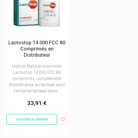
Inebios
Infectopharm
Inlead
Innoxa Laboratoires
Lactostop 14 000 FCC 80
Insectcare
Comprimés en
Distributeur
Insect Ecran Cooper
Hübner Naturarzneimittel
Intact Bonbons Au Dextrose
Lactostop 14 000 FCC 80
Intervet
comprimés, complément
d’intolérance au lactose avec
Intextred
l’enzyme lactase dans...
Ioma Cosmétique Personnalisée
33,91 €
Ipsen
Isdin
AJOUTER AU PANIER
Isla Pastilles Engelhard
Isn Ineldéa