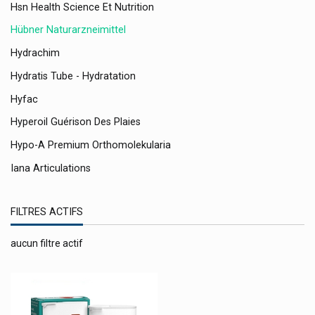
Hsn Health Science Et Nutrition
Hübner Naturarzneimittel
Hydrachim
Hydratis Tube - Hydratation
Hyfac
Hyperoil Guérison Des Plaies
Hypo-A Premium Orthomolekularia
Iana Articulations
Ice Power
FILTRES ACTIFS
Icf
Identites Gelpro
aucun filtre actif
Identitiés
Illa
Inava Brosse À Dents