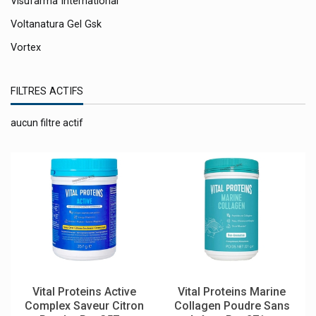
Vlsufarma International
Voltanatura Gel Gsk
Vortex
Vtm
FILTRES ACTIFS
Weber & Weber
Weleda Cosmétique Bio Naturelle
aucun filtre actif
Wellion
Willem
Will Pharma
Wm Supplies
Wolf-Safco
Wondfo
Wörwag Pharma
Vital Proteins Active
Vital Proteins Marine
Ypsomed
Complex Saveur Citron
Collagen Poudre Sans