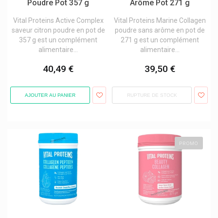
Poudre Pot 357 g
Arôme Pot 271 g
Yun Probiotherapy
Vital Proteins Active Complex
Vital Proteins Marine Collagen
Zambon
saveur citron poudre en pot de
poudre sans arôme en pot de
Zein Pharma
357 g est un complément
271 g est un complément
alimentaire...
alimentaire...
Zenophar
40,49 €
39,50 €
Zoetis
AJOUTER AU PANIER
RUPTURE DE STOCK
PROMO