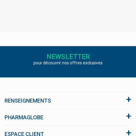
NEWSLETTER
pour découvrir nos offres exclusives
RENSEIGNEMENTS
A propos du site
PHARMAGLOBE
Conditions générales de vente
Click and collect
ESPACE CLIENT
Nous respectons votre vie privée