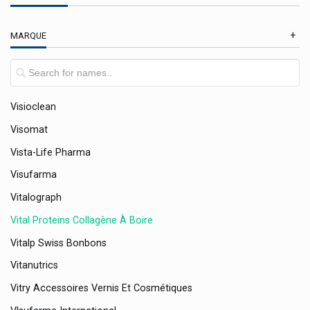
Vichy Cosmétique
En Promotion
MARQUE
Vicks
Vilgo
Virbac
Visioclean
Visomat
Vista-Life Pharma
Visufarma
Vitalograph
Vital Proteins Collagène À Boire
Vitalp Swiss Bonbons
Vitanutrics
Vitry Accessoires Vernis Et Cosmétiques