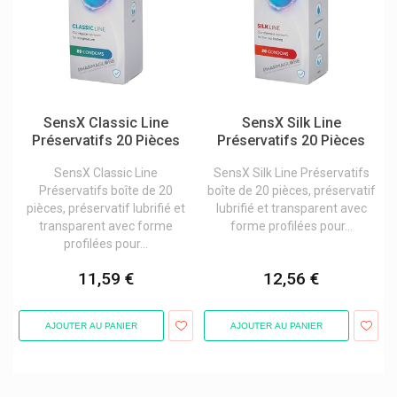
Snoreeze Doucenuit Anti-Ronflement
Soehngen
Sofibel Laboratoires Fumouze
Solidea Collants Et Bas
SensX Classic Line
SensX Silk Line
Solidpharma Pure
Préservatifs 20 Pièces
Préservatifs 20 Pièces
Soliform Soli-Chlorophyll-Öl
SensX Classic Line
SensX Silk Line Préservatifs
Préservatifs boîte de 20
boîte de 20 pièces, préservatif
Somatoline Cosmetic Minceur
pièces, préservatif lubrifié et
lubrifié et transparent avec
Somex
transparent avec forme
forme profilées pour...
profilées pour...
Sooil
11,59 €
12,56 €
Sophartex/delpharm Evreux
Sopreli
AJOUTER AU PANIER
AJOUTER AU PANIER
Sorbact
Soria Natural/soria Bel
Spitzner