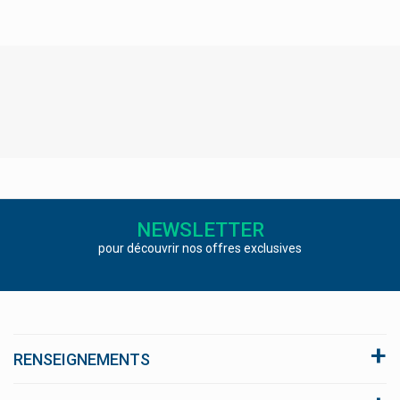
Stada
Starbalm Et Starbalm Sports
Sterimar
Stilaxx Contre La Toux
Strepsils, Strepfen Maux De Gorge
Stylepharma
Sulfoderm
NEWSLETTER
Supair
pour découvrir nos offres exclusives
Supersmart Produits
Superwhite
Supradyn Multivitamines
Surgifix
RENSEIGNEMENTS
Svr Laboratoire Dermatologique
A propos du site