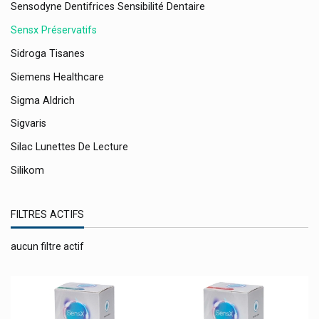
Sensodyne Dentifrices Sensibilité Dentaire
Sensx Préservatifs
Sidroga Tisanes
Siemens Healthcare
Sigma Aldrich
Sigvaris
Silac Lunettes De Lecture
Silikom
Sinoplasan
FILTRES ACTIFS
Sinupret Bionorica
Sisters Republic Lingerie Menstruelle
aucun filtre actif
Skabio Kuraci Pharma
Smb
Smith & Nephew